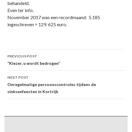
behandeld.
Even ter info.
November 2017 was een recordmaand: 5.185
ingeschreven = 129. 625 euro.
Post
PREVIOUS POST
navigation
“Kiezer, u wordt bedrogen”
NEXT POST
Onregelmatige persoonscontroles tijdens de
sinksenfeesten in Kortrijk