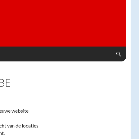
BE
ieuwe website
cht van de locaties
ht.