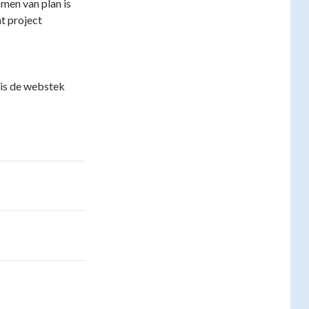
men van plan is
t project
 is de webstek