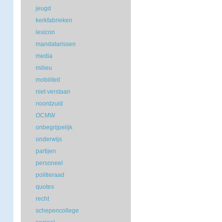
jeugd
kerkfabrieken
lexicon
mandatarissen
media
milieu
mobiliteit
niet verstaan
noordzuid
OCMW
onbegrijpelijk
onderwijs
partijen
personeel
politieraad
quotes
recht
schepencollege