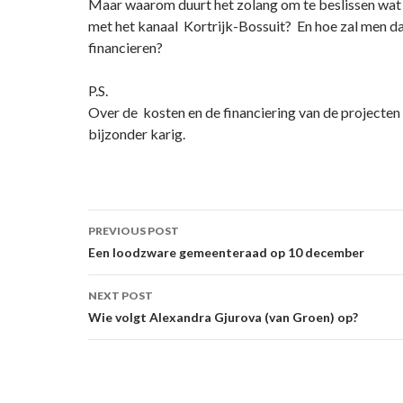
Maar waarom duurt het zolang om te beslissen wat 
met het kanaal Kortrijk-Bossuit? En hoe zal men da
financieren?
P.S.
Over de kosten en de financiering van de projecten
bijzonder karig.
Post
PREVIOUS POST
navigation
Een loodzware gemeenteraad op 10 december
NEXT POST
Wie volgt Alexandra Gjurova (van Groen) op?