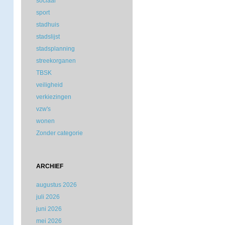
sociaal
sport
stadhuis
stadslijst
stadsplanning
streekorganen
TBSK
veiligheid
verkiezingen
vzw's
wonen
Zonder categorie
ARCHIEF
augustus 2026
juli 2026
juni 2026
mei 2026