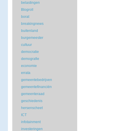
belastingen
Blogroll
borat
breakingnews
buitenland
burgemeester
cultuur
democratie
demografie
economie
errata
gemeentebedrijven
gemeentefinanciën
gemeenteraad
geschiedenis
hersenscheet
ICT
infotainment
investeringen