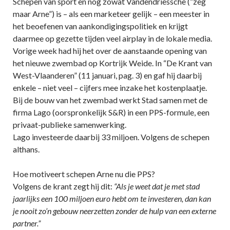
Schepen van sport en nog zowat Vandendriessche (“zeg
maar Arne”) is – als een marketeer gelijk – een meester in
het beoefenen van aankondigingspolitiek en krijgt
daarmee op gezette tijden veel airplay in de lokale media.
Vorige week had hij het over de aanstaande opening van
het nieuwe zwembad op Kortrijk Weide. In “De Krant van
West-Vlaanderen” (11 januari, pag. 3) en gaf hij daarbij
enkele – niet veel – cijfers mee inzake het kostenplaatje.
Bij de bouw van het zwembad werkt Stad samen met de
firma Lago (oorspronkelijk S&R) in een PPS-formule, een
privaat-publieke samenwerking.
Lago investeerde daarbij 33 miljoen. Volgens de schepen
althans.
Hoe motiveert schepen Arne nu die PPS?
Volgens de krant zegt hij dit:
“Als je weet dat je met stad
jaarlijks een 100 miljoen euro hebt om te investeren, dan kan
je nooit zo’n gebouw neerzetten zonder de hulp van een externe
partner.”