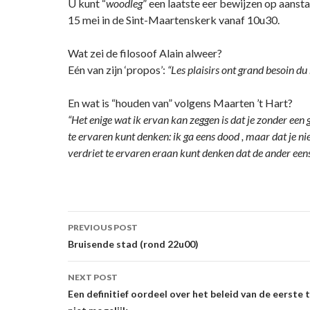
U kunt “
woodleg
” een laatste eer bewijzen op aans
15 mei in de Sint-Maartenskerk vanaf 10u30.
Wat zei de filosoof Alain alweer?
Eén van zijn ‘propos’:
“Les plaisirs ont grand besoin du
En wat is “houden van” volgens Maarten ’t Hart?
“Het enige wat ik ervan kan zeggen is dat je zonder een 
te ervaren kunt denken: ik ga eens dood , maar dat je ni
verdriet te ervaren eraan kunt denken dat de ander eens
Post
PREVIOUS POST
navigation
Bruisende stad (rond 22u00)
NEXT POST
Een definitief oordeel over het beleid van de eerste t