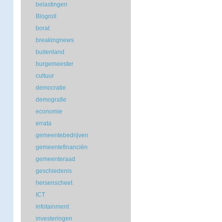
belastingen
Blogroll
borat
breakingnews
buitenland
burgemeester
cultuur
democratie
demografie
economie
errata
gemeentebedrijven
gemeentefinanciën
gemeenteraad
geschiedenis
hersenscheet
ICT
infotainment
investeringen