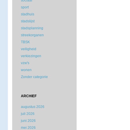
sociaal
sport
stadhuis
stadslijst
stadsplanning
streekorganen
TBSK
veiligheid
verkiezingen
vzw's
wonen
Zonder categorie
ARCHIEF
augustus 2026
juli 2026
juni 2026
mei 2026