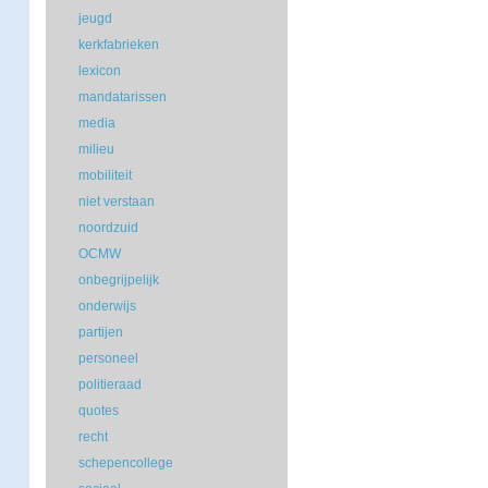
jeugd
kerkfabrieken
lexicon
mandatarissen
media
milieu
mobiliteit
niet verstaan
noordzuid
OCMW
onbegrijpelijk
onderwijs
partijen
personeel
politieraad
quotes
recht
schepencollege