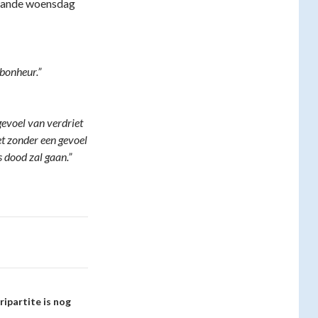
taande woensdag
 bonheur.”
gevoel van verdriet
et zonder een gevoel
 dood zal gaan.”
ripartite is nog