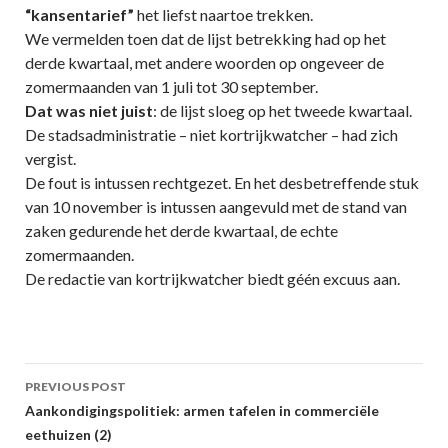
“kansentarief”
het liefst naartoe trekken.
We vermelden toen dat de lijst betrekking had op het
derde kwartaal, met andere woorden op ongeveer de
zomermaanden van 1 juli tot 30 september.
Dat was niet juist
: de lijst sloeg op het tweede kwartaal.
De stadsadministratie – niet kortrijkwatcher – had zich
vergist.
De fout is intussen rechtgezet. En het desbetreffende stuk
van 10 november is intussen aangevuld met de stand van
zaken gedurende het derde kwartaal, de echte
zomermaanden.
De redactie van kortrijkwatcher biedt géén excuus aan.
Post
PREVIOUS POST
navigation
Aankondigingspolitiek: armen tafelen in commerciële
eethuizen (2)