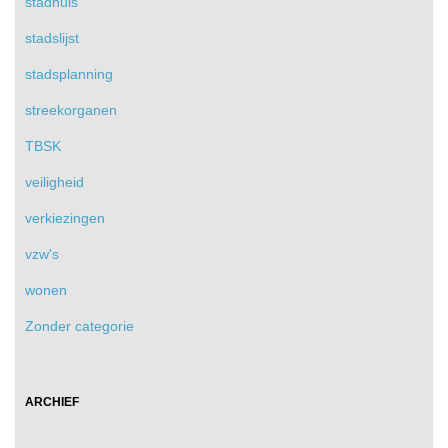
stadhuis
stadslijst
stadsplanning
streekorganen
TBSK
veiligheid
verkiezingen
vzw's
wonen
Zonder categorie
ARCHIEF