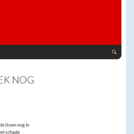
EK NOG
e (toen nog in
eel schade