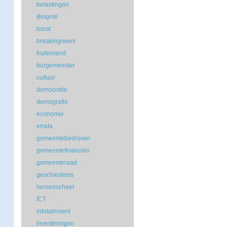
belastingen
Blogroll
borat
breakingnews
buitenland
burgemeester
cultuur
democratie
demografie
economie
errata
gemeentebedrijven
gemeentefinanciën
gemeenteraad
geschiedenis
hersenscheet
ICT
infotainment
investeringen