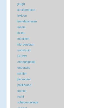
jeugd
kerkfabrieken
lexicon
mandatarissen
media
milieu
mobiliteit
niet verstaan
noordzuid
OCMW
onbegrijpelijk
onderwijs
partijen
personeel
politieraad
quotes
recht
schepencollege