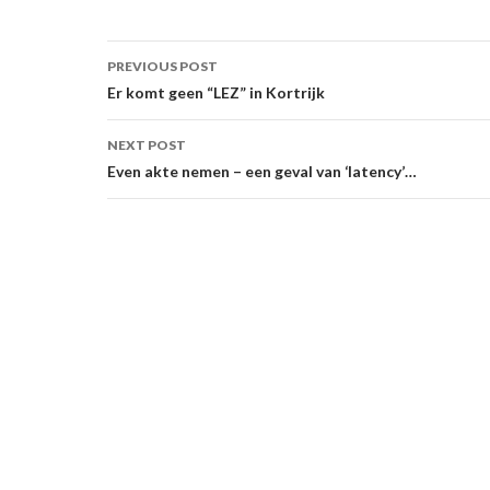
Post
PREVIOUS POST
navigation
Er komt geen “LEZ” in Kortrijk
NEXT POST
Even akte nemen – een geval van ‘latency’…