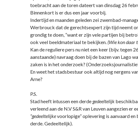
toebracht aan de toren dateert van dinsdag 26 febr
Binnenkort is er dus een jaar voorbij.
Indertijd en maanden geleden zei zwembad-manage
Werbrouck dat de gerechtsexpert zijn tijd neemt o
grondig te doen, “want er zijn vele partijen bij betro
ook veel beeldmateriaal te bekijken.
(Wie kon daar t
Kan de reguliere pers nu niet een keer (bijv. tegen 2
aanstaande) navraag doen bij de bazen van Lago wa
zaken is in het onderzoek? (Onderzoeksjournalistie
En weet het stadsbestuur ook altijd nog nergens v
Arne?
P.S.
Stad heeft intussen een derde
gedeeltelijk
beschikbaa
verleend aan de N.V S&R van Leuven aangezien er e
“gedeeltelijke
voorlopige” oplevering is aanvaard en 
derde. Gedeeltelijk).