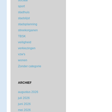
sociaal
sport
stadhuis
stadslijst
stadsplanning
streekorganen
TBSK
veiligheid
verkiezingen
vzw's
wonen
Zonder categorie
ARCHIEF
augustus 2026
juli 2026
juni 2026
mei 2026