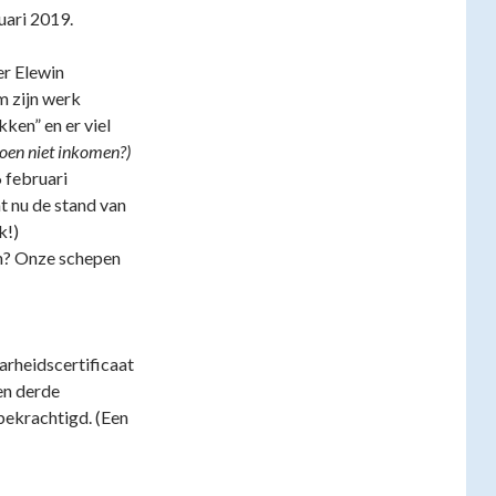
uari 2019.
r Elewin
m zijn werk
kken” en er viel
oen niet inkomen?)
6 februari
t nu de stand van
k!)
an? Onze schepen
rheidscertificaat
en derde
bekrachtigd. (Een