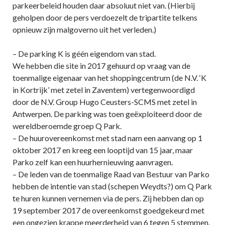
parkeerbeleid houden daar absoluut niet van. (Hierbij
geholpen door de pers verdoezelt de tripartite telkens
opnieuw zijn malgoverno uit het verleden.)
– De parking K is géén eigendom van stad.
We hebben die site in 2017 gehuurd op vraag van de
toenmalige eigenaar van het shoppingcentrum (de N.V. ‘K
in Kortrijk’ met zetel in Zaventem) vertegenwoordigd
door de N.V. Group Hugo Ceusters-SCMS met zetel in
Antwerpen. De parking was toen geëxploiteerd door de
wereldberoemde groep Q Park.
– De huurovereenkomst met stad nam een aanvang op 1
oktober 2017 en kreeg een looptijd van 15 jaar, maar
Parko zelf kan een huurhernieuwing aanvragen.
– De leden van de toenmalige Raad van Bestuur van Parko
hebben de intentie van stad (schepen Weydts?) om Q Park
te huren kunnen vernemen via de pers. Zij hebben dan op
19 september 2017 de overeenkomst goedgekeurd met
een ongezien krappe meerderheid van 6 tegen 5 stemmen.