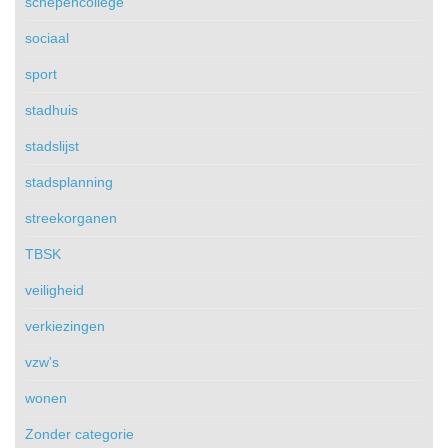
schepencollege
sociaal
sport
stadhuis
stadslijst
stadsplanning
streekorganen
TBSK
veiligheid
verkiezingen
vzw's
wonen
Zonder categorie