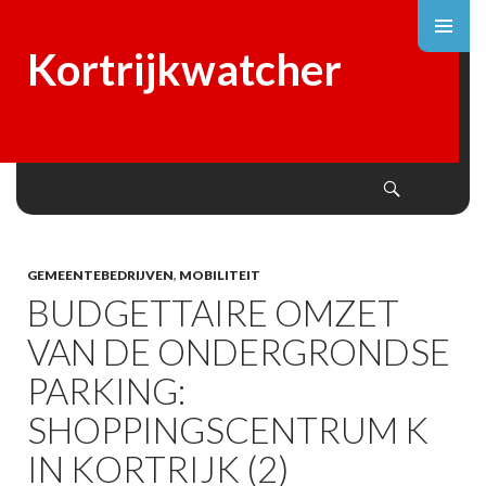
Kortrijkwatcher
Search
SKIP
TO
CONTENT
GEMEENTEBEDRIJVEN
,
MOBILITEIT
BUDGETTAIRE OMZET
VAN DE ONDERGRONDSE
PARKING:
SHOPPINGSCENTRUM K
IN KORTRIJK (2)