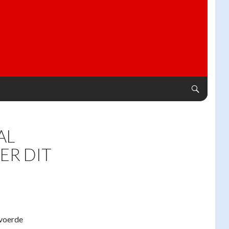
AL
ER DIT
evoerde