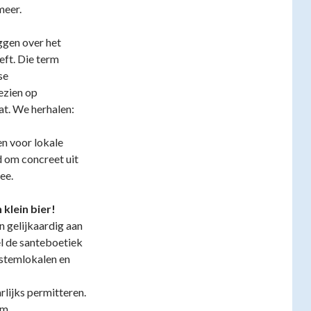
meer.
ggen over het
eft. Die term
se
gezien op
at. We herhalen:
n voor lokale
d om concreet uit
ee.
klein bier!
n gelijkaardig aan
l de santeboetiek
 stemlokalen en
arlijks permitteren.
rm