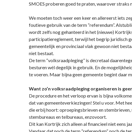
SMOES proberen goed te praten, waarover straks 
We moeten toch weer een keer en allereerst iets ze
foutieve gebruik van de term “referendum”. Alstubli
wordt zelfs nog gehanteerd in het (nieuwe) Kortrijk
participatiereglement, terwijl het begrip juridisch 
gemeentelijk en provinciaal vlak gewoon niet besta
niet bestaat.
De term “volksraadpleging” is decretaal daarentege
besturen wél degelijk in gebruik. En de mogelijkhei
te voeren. Maar bijna geen gemeente begint daar m
Want zo’n volksraadpleging organiseren is geen 
De procedure en het verloop ervan is bijna volkome
dat van gemeenteverkiezingen! Stel u voor. Met hee
die erbij hoort: oproepingsbrieven en stembrieven,
stembureaus en telbureaus, enzovoort.
Dit kan Kortrijk zich alleen al financieel niet eens ja
Vandaar dat noch de term “referendum”, noch de te