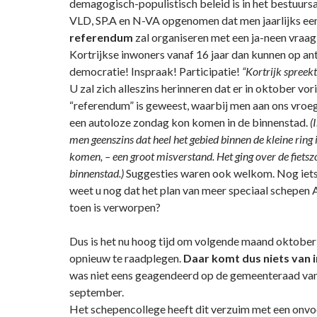
demagogisch-populistisch beleid is in het bestuur
VLD, SP.A en N-VA opgenomen dat men jaarlijks ee
referendum
zal organiseren met een ja-neen vraa
Kortrijkse inwoners vanaf 16 jaar dan kunnen op a
democratie! Inspraak! Participatie!
“Kortrijk spreekt
U zal zich alleszins herinneren dat er in oktober vori
“referendum” is geweest, waarbij men aan ons vroeg
een autoloze zondag kon komen in de binnenstad.
(
men geenszins dat heel het gebied binnen de kleine rin
komen, – een groot misverstand. Het ging over de fietsz
binnenstad.)
Suggesties waren ook welkom. Nog iets
weet u nog dat het plan van meer speciaal schepen 
toen is verworpen?
Dus is het nu hoog tijd om volgende maand oktober
opnieuw te raadplegen.
Daar komt dus niets van i
was niet eens geagendeerd op de gemeenteraad van
september.
Het schepencollege heeft dit verzuim met een onvo