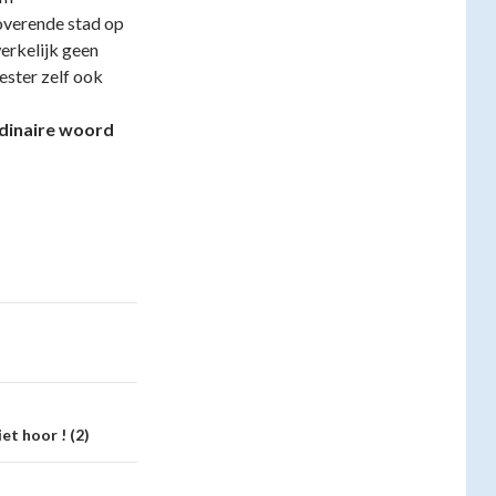
noverende stad op
erkelijk geen
eester zelf ook
rdinaire woord
et hoor ! (2)