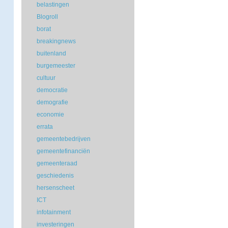
belastingen
Blogroll
borat
breakingnews
buitenland
burgemeester
cultuur
democratie
demografie
economie
errata
gemeentebedrijven
gemeentefinanciën
gemeenteraad
geschiedenis
hersenscheet
ICT
infotainment
investeringen