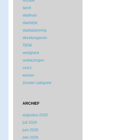
sociaal
sport
stadhuis
stadslijst
stadsplanning
streekorganen
TBSK
veiligheid
verkiezingen
vzw's
wonen
Zonder categorie
ARCHIEF
augustus 2026
juli 2026
juni 2026
mei 2026