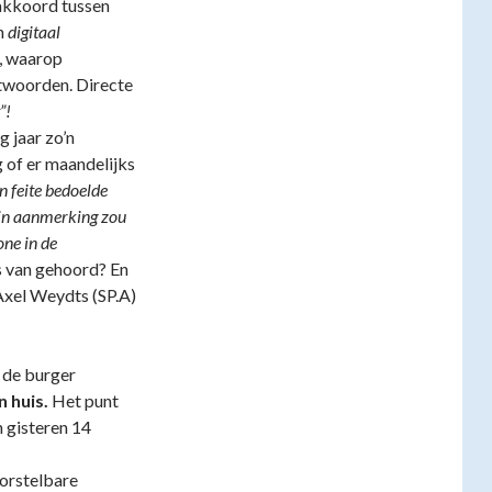
sakkoord tussen
n
digitaal
g, waarop
ntwoorden. Directe
”!
g jaar zo’n
 of er maandelijks
In feite bedoelde
g in aanmerking zou
one in de
 van gehoord? En
Axel Weydts (SP.A)
 de burger
n huis.
Het punt
 gisteren 14
orstelbare