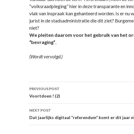
“volksraadpleging” hier in deze transparante en in
vlak van inspraak kan gehanteerd worden. Is er nu w
jurist in de stadsadministratie die dit ziet? Burgem
niet?
We pleiten daarom voor het gebruik van het o
“bevraging”
.
(Wordt vervolgd.)
Post
PREVIOUS POST
navigation
Voortdoen ! (2)
NEXT POST
Dat jaarlijks digitaal “referendum” komt er dit jaar ni