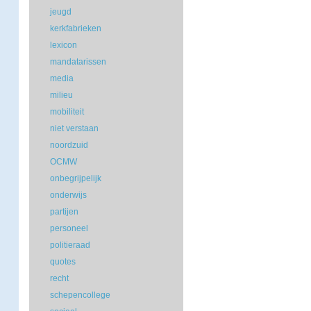
jeugd
kerkfabrieken
lexicon
mandatarissen
media
milieu
mobiliteit
niet verstaan
noordzuid
OCMW
onbegrijpelijk
onderwijs
partijen
personeel
politieraad
quotes
recht
schepencollege