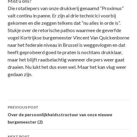
Mist u ons?
Die rotatiepers van onze drukkerij genaamd “Proximus”
valt continu in panne. Er zijn al drie technicici voorbij
gekomen en die zeggen telkens dat “nu alles in orde is”.
Stukje over de retorische pathos waarmee de geverfde
vogel Kortrijkse burgemeester Vincent Van Quickenborne
naar het federale niveau in Brussel is weggevlogen en dat
heeft geprobeerd goed te praten is nochtans drukklaar,
maar het blijft raadselachtig wanneer die pers weer gaat
draaien. Nu lukt het dus even wel. Maar het kan vlug weer
gedaan zijn.
Post
PREVIOUS POST
navigation
Over de persoonlijkheidsstructuur van onze nieuwe
burgemeester (2)
NEXT POST