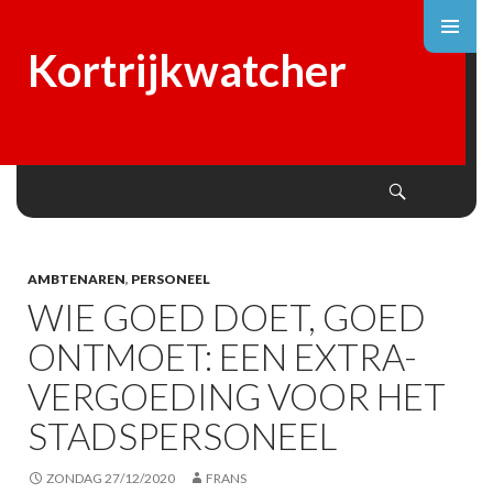
Kortrijkwatcher
Search
SKIP
TO
CONTENT
AMBTENAREN
,
PERSONEEL
WIE GOED DOET, GOED
ONTMOET: EEN EXTRA-
VERGOEDING VOOR HET
STADSPERSONEEL
ZONDAG 27/12/2020
FRANS