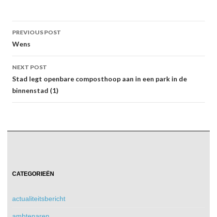
Post
PREVIOUS POST
navigation
Wens
NEXT POST
Stad legt openbare composthoop aan in een park in de
binnenstad (1)
CATEGORIEËN
actualiteitsbericht
ambtenaren