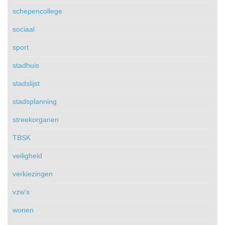
schepencollege
sociaal
sport
stadhuis
stadslijst
stadsplanning
streekorganen
TBSK
veiligheid
verkiezingen
vzw's
wonen