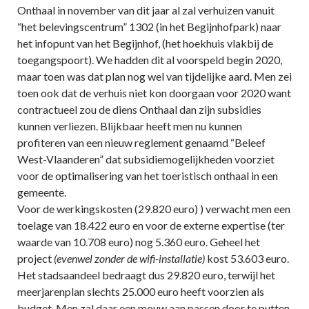
Onthaal in november van dit jaar al zal verhuizen vanuit
“het belevingscentrum” 1302 (in het Begijnhofpark) naar
het infopunt van het Begijnhof, (het hoekhuis vlakbij de
toegangspoort). We hadden dit al voorspeld begin 2020,
maar toen was dat plan nog wel van tijdelijke aard. Men zei
toen ook dat de verhuis niet kon doorgaan voor 2020 want
contractueel zou de diens Onthaal dan zijn subsidies
kunnen verliezen. Blijkbaar heeft men nu kunnen
profiteren van een nieuw reglement genaamd “Beleef
West-Vlaanderen” dat subsidiemogelijkheden voorziet
voor de optimalisering van het toeristisch onthaal in een
gemeente.
Voor de werkingskosten (29.820 euro) ) verwacht men een
toelage van 18.422 euro en voor de externe expertise (ter
waarde van 10.708 euro) nog 5.360 euro. Geheel het
project
(evenwel zonder de wifi-installatie)
kost 53.603 euro.
Het stadsaandeel bedraagt dus 29.820 euro, terwijl het
meerjarenplan slechts 25.000 euro heeft voorzien als
budget. Men zal daar een mouw aan passen door te putten