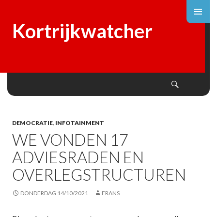
Kortrijkwatcher
Search
SKIP
TO
CONTENT
DEMOCRATIE
,
INFOTAINMENT
WE VONDEN 17
ADVIESRADEN EN
OVERLEGSTRUCTUREN
DONDERDAG 14/10/2021
FRANS