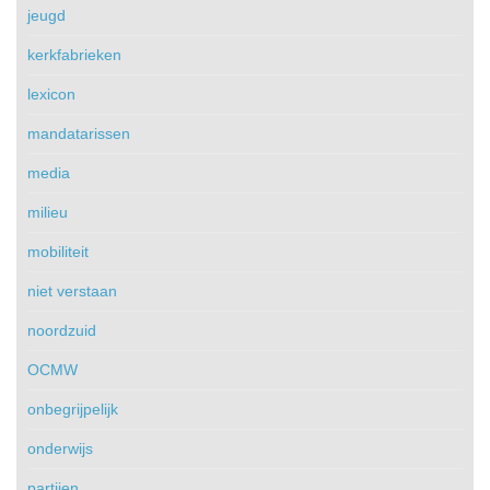
jeugd
kerkfabrieken
lexicon
mandatarissen
media
milieu
mobiliteit
niet verstaan
noordzuid
OCMW
onbegrijpelijk
onderwijs
partijen