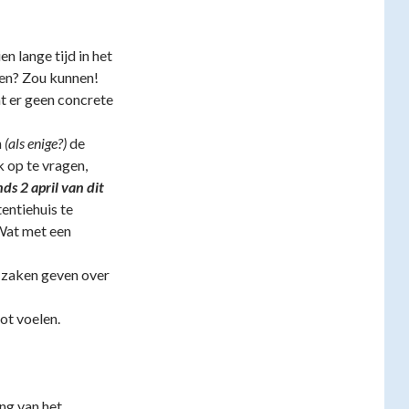
n lange tijd in het
jen? Zou kunnen!
t er geen concrete
n
(als enige?)
de
 op te vragen,
nds 2 april van dit
entiehuis te
(Wat met een
 zaken geven over
ot voelen.
ing van het