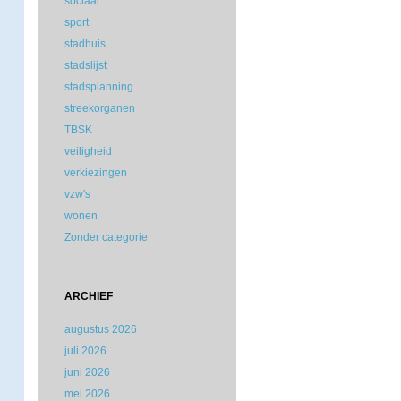
sociaal
sport
stadhuis
stadslijst
stadsplanning
streekorganen
TBSK
veiligheid
verkiezingen
vzw's
wonen
Zonder categorie
ARCHIEF
augustus 2026
juli 2026
juni 2026
mei 2026