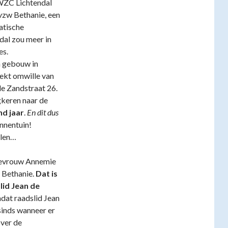
WZC Lichtendal
 vzw Bethanie, een
atische
ndal zou meer in
es.
n gebouw in
trekt omwille van
e Zandstraat 26.
gkeren naar de
nd jaar
.
En dit dus
innentuin!
llen…
 mevrouw Annemie
w Bethanie.
Dat is
id Jean de
mdat raadslid Jean
sinds wanneer er
over de