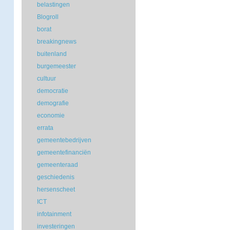
belastingen
Blogroll
borat
breakingnews
buitenland
burgemeester
cultuur
democratie
demografie
economie
errata
gemeentebedrijven
gemeentefinanciën
gemeenteraad
geschiedenis
hersenscheet
ICT
infotainment
investeringen