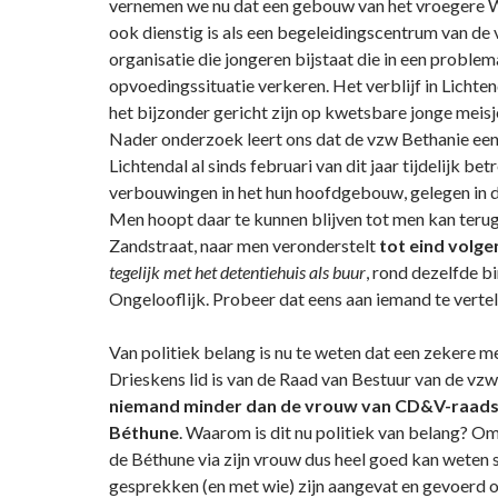
vernemen we nu dat een gebouw van het vroegere 
ook dienstig is als een begeleidingscentrum van de
organisatie die jongeren bijstaat die in een problem
opvoedingssituatie verkeren. Het verblijf in Lichte
het bijzonder gericht zijn op kwetsbare jonge meisj
Nader onderzoek leert ons dat de vzw Bethanie ee
Lichtendal al sinds februari van dit jaar tijdelijk be
verbouwingen in het hun hoofdgebouw, gelegen in d
Men hoopt daar te kunnen blijven tot men kan teru
Zandstraat, naar men veronderstelt
tot eind volge
tegelijk met het detentiehuis als buur
, rond dezelfde b
Ongelooflijk. Probeer dat eens aan iemand te verte
Van politiek belang is nu te weten dat een zekere
Drieskens lid is van de Raad van Bestuur van de vz
niemand minder dan de vrouw van CD&V-raadsl
Béthune
. Waarom is dit nu politiek van belang? O
de Béthune via zijn vrouw dus heel goed kan weten 
gesprekken (en met wie) zijn aangevat en gevoerd 