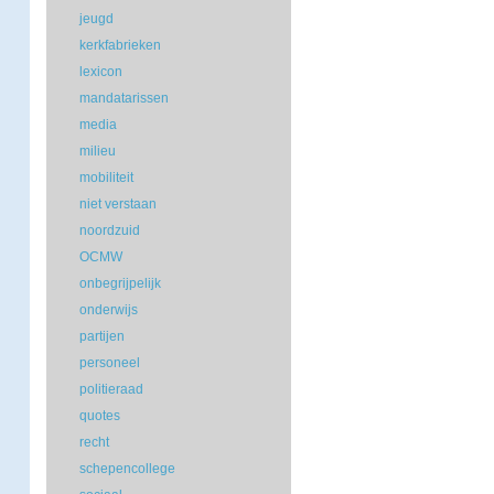
jeugd
kerkfabrieken
lexicon
mandatarissen
media
milieu
mobiliteit
niet verstaan
noordzuid
OCMW
onbegrijpelijk
onderwijs
partijen
personeel
politieraad
quotes
recht
schepencollege