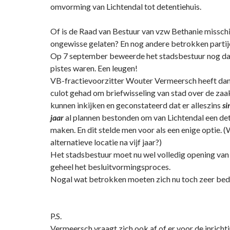
omvorming van Lichtendal tot detentiehuis.
Of is de Raad van Bestuur van vzw Bethanie misschie
ongewisse gelaten? En nog andere betrokken parti
Op 7 september beweerde het stadsbestuur nog da
pistes waren. Een leugen!
VB-fractievoorzitter Wouter Vermeersch heeft da
culot gehad om briefwisseling van stad over de zaak
kunnen inkijken en geconstateerd dat er alleszins
si
jaar
al plannen bestonden om van Lichtendal een det
maken. En dit stelde men voor als een enige optie. 
alternatieve locatie na vijf jaar?)
Het stadsbestuur moet nu wel volledig opening van
geheel het besluitvormingsproces.
Nogal wat betrokken moeten zich nu toch zeer bed
P.S.
Vermeersch vraagt zich ook af of er voor de inricht