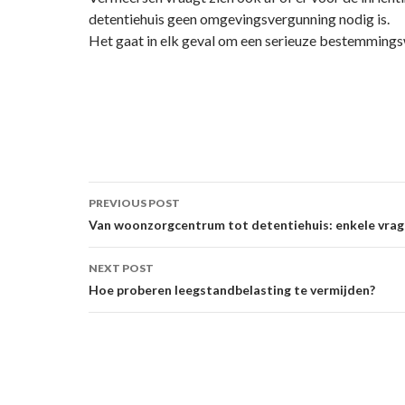
detentiehuis geen omgevingsvergunning nodig is.
Het gaat in elk geval om een serieuze bestemmingsw
Post
PREVIOUS POST
navigation
Van woonzorgcentrum tot detentiehuis: enkele vrag
NEXT POST
Hoe proberen leegstandbelasting te vermijden?