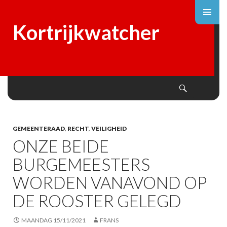
Kortrijkwatcher
Search
SKIP
TO
CONTENT
GEMEENTERAAD
,
RECHT
,
VEILIGHEID
ONZE BEIDE
BURGEMEESTERS
WORDEN VANAVOND OP
DE ROOSTER GELEGD
MAANDAG 15/11/2021
FRANS