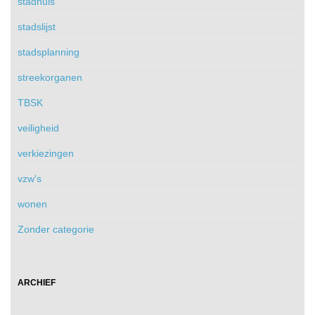
stadhuis
stadslijst
stadsplanning
streekorganen
TBSK
veiligheid
verkiezingen
vzw's
wonen
Zonder categorie
ARCHIEF