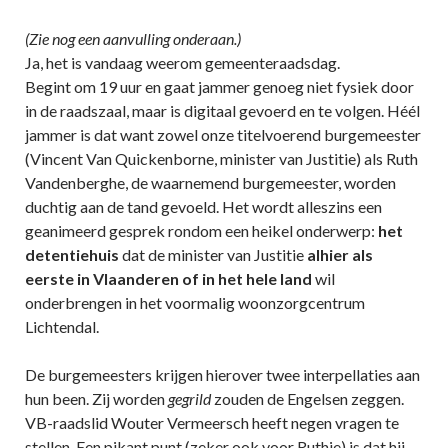
(Zie nog een aanvulling onderaan.)
Ja, het is vandaag weerom gemeenteraadsdag.
Begint om 19 uur en gaat jammer genoeg niet fysiek door
in de raadszaal, maar is digitaal gevoerd en te volgen. Héél
jammer is dat want zowel onze titelvoerend burgemeester
(Vincent Van Quickenborne, minister van Justitie) als Ruth
Vandenberghe, de waarnemend burgemeester, worden
duchtig aan de tand gevoeld. Het wordt alleszins een
geanimeerd gesprek rondom een heikel onderwerp:
het
detentiehuis
dat de minister van Justitie
alhier als
eerste in Vlaanderen of in het hele land
wil
onderbrengen in het voormalig woonzorgcentrum
Lichtendal.
De burgemeesters krijgen hierover twee interpellaties aan
hun been. Zij worden
gegrild
zouden de Engelsen zeggen.
VB-raadslid Wouter Vermeersch heeft negen vragen te
stellen. Een pikant punt (zeker ook voor Ruthie) is dat hij