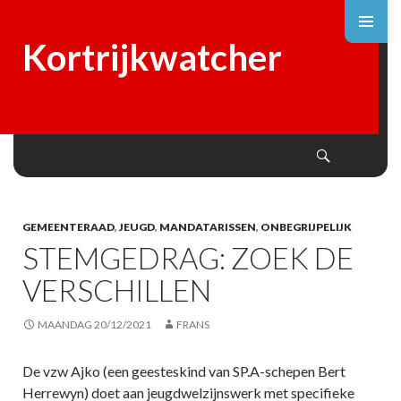
Kortrijkwatcher
Search
SKIP
TO
CONTENT
GEMEENTERAAD
,
JEUGD
,
MANDATARISSEN
,
ONBEGRIJPELIJK
STEMGEDRAG: ZOEK DE
VERSCHILLEN
MAANDAG 20/12/2021
FRANS
De vzw Ajko (een geesteskind van SP.A-schepen Bert
Herrewyn) doet aan jeugdwelzijnswerk met specifieke