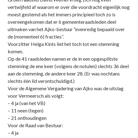
vertwijfeld af waarom er over die voordracht eigenlijk nog
moest gestemd als het immers principieel toch zo is
overeengekomen dat er 6 gemeenteraadsleden deel
uitmaken van het Ajko-bestuur “evenredig bepaald over
de (momenteel 6) fracties”.
Voorzitter Helga Kints liet het toch tot een stemming
komen.
Op de 41 raadsleden namen er de in een opgesplitste
stemming de ene keer (volgens de notulen) slechts 36 deel
aan de stemming, de andere keer 28. (Er was nochtans
slechts één lid verontschuldigd.)
Voor de Algemene Vergadering van Ajko was de uitslag
voor Vermeersch als volgt:
– 4 ja (van het VB)
– 11 neen (tegen)
– 21 onthoudingen
Voor de Raad van Bestuur:
– 4 ja