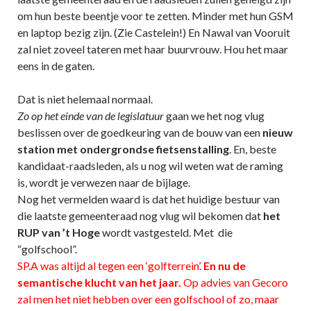
om hun beste beentje voor te zetten. Minder met hun GSM
en laptop bezig zijn. (Zie Castelein!) En Nawal van Vooruit
zal niet zoveel tateren met haar buurvrouw. Hou het maar
eens in de gaten.
Dat is niet helemaal normaal.
Zo op het einde van de legislatuur
gaan we het nog vlug
beslissen over de goedkeuring van de bouw van een
nieuw
station
met ondergrondse fietsenstalling
. En, beste
kandidaat-raadsleden, als u nog wil weten wat de raming
is, wordt je verwezen naar de bijlage.
Nog het vermelden waard is dat het huidige bestuur van
die laatste gemeenteraad nog vlug wil bekomen dat
het
RUP van ’t Hoge
wordt vastgesteld. Met die
“golfschool”.
SP.A was altijd al tegen een ‘golfterrein’.
En nu de
semantische klucht van het jaar.
Op advies van Gecoro
zal men het niet hebben over een golfschool of zo, maar