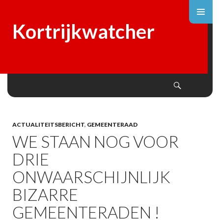
Kortrijkwatcher
Search
SKIP
TO
CONTENT
ACTUALITEITSBERICHT
,
GEMEENTERAAD
WE STAAN NOG VOOR
DRIE
ONWAARSCHIJNLIJK
BIZARRE
GEMEENTERADEN !