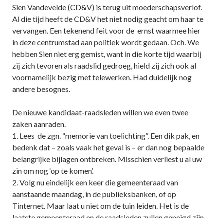
Sien Vandevelde (CD&V) is terug uit moederschapsverlof.
Al die tijd heeft de CD&V het niet nodig geacht om haar te
vervangen. Een tekenend feit voor de ernst waarmee hier
in deze centrumstad aan politiek wordt gedaan. Och. We
hebben Sien niet erg gemist, want in die korte tijd waarbij
zij zich tevoren als raadslid gedroeg, hield zij zich ook al
voornamelijk bezig met telewerken. Had duidelijk nog
andere besognes.
De nieuwe kandidaat-raadsleden willen we even twee
zaken aanraden.
1. Lees de zgn. “memorie van toelichting”. Een dik pak, en
bedenk dat – zoals vaak het geval is – er dan nog bepaalde
belangrijke bijlagen ontbreken. Misschien verliest u al uw
zin om nog ‘op te komen’.
2. Volg nu eindelijk een keer die gemeenteraad van
aanstaande maandag, in de publieksbanken, of op
Tinternet. Maar laat u niet om de tuin leiden. Het is de
laatste gemeenteraad en de raadsleden zullen geneigd zijn