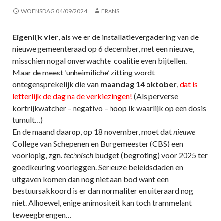
WOENSDAG 04/09/2024
FRANS
Eigenlijk vier
, als we er de installatievergadering van de
nieuwe gemeenteraad op 6 december, met een nieuwe,
misschien nogal onverwachte coalitie even bijtellen.
Maar de meest ‘unheimiliche’ zitting wordt
ontegensprekelijk die van
maandag 14 oktober
,
dat is
letterlijk de dag na de verkiezingen!
(Als perverse
kortrijkwatcher – negativo – hoop ik waarlijk op een dosis
tumult…)
En de maand daarop, op 18 november, moet dat
nieuwe
College van Schepenen en Burgemeester (CBS) een
voorlopig, zgn.
technisch
budget (begroting) voor 2025 ter
goedkeuring voorleggen. Serieuze beleidsdaden en
uitgaven komen dan nog niet aan bod want een
bestuursakkoord is er dan normaliter en uiteraard nog
niet. Alhoewel, enige animositeit kan toch trammelant
teweegbrengen…