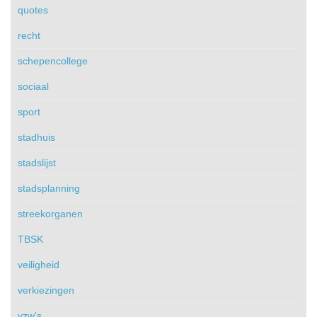
quotes
recht
schepencollege
sociaal
sport
stadhuis
stadslijst
stadsplanning
streekorganen
TBSK
veiligheid
verkiezingen
vzw's