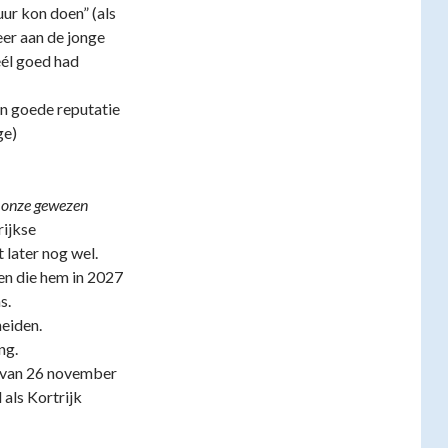
uur kon doen” (als
eer aan de jonge
éél goed had
een goede reputatie
ge)
 onze gewezen
rijkse
later nog wel.
n die hem in 2027
s.
heiden.
ng.
van 26 november
 als Kortrijk