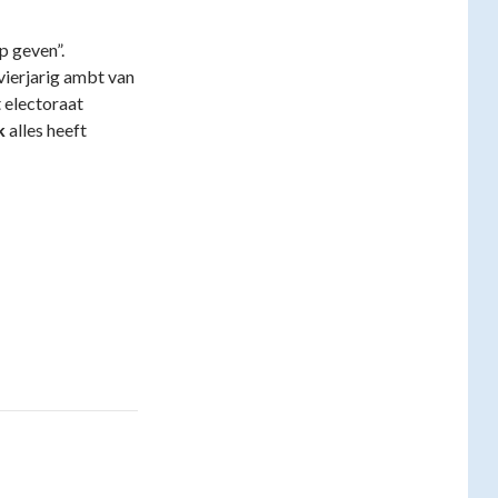
p geven”.
vierjarig ambt van
 electoraat
k
alles heeft