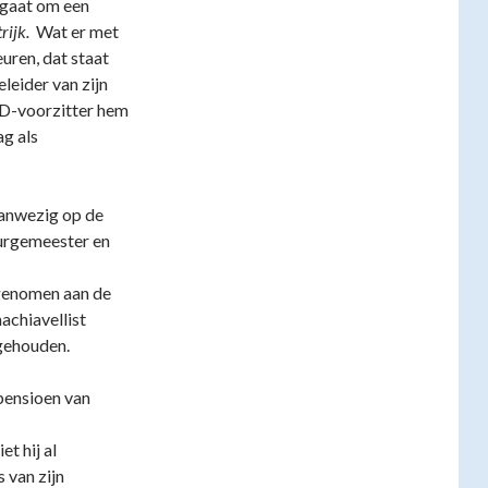
r gaat om een
rijk.
Wat er met
uren, dat staat
eleider van zijn
VLD-voorzitter hem
ag als
aanwezig op de
Burgemeester en
lgenomen aan de
achiavellist
gehouden.
pensioen van
et hij al
 van zijn