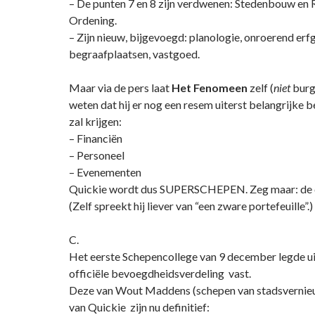
– De punten 7 en 8 zijn verdwenen: Stedenbouw en 
Ordening.
– Zijn nieuw, bijgevoegd: planologie, onroerend erf
begraafplaatsen, vastgoed.
Maar via de pers laat
Het Fenomeen
zelf (
niet
burg
weten dat hij er nog een resem uiterst belangrijke
zal krijgen:
– Financiën
– Personeel
– Evenementen
Quickie wordt dus SUPERSCHEPEN. Zeg maar: de 
(Zelf spreekt hij liever van “een zware portefeuille”.)
C.
Het eerste Schepencollege van 9 december legde ui
officiële bevoegdheidsverdeling vast.
Deze van Wout Maddens (schepen van stadsvernieuw
van Quickie zijn nu definitief: