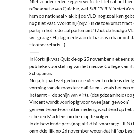
Niet zonder reden zeggen we in de titel dat het hie
reïncarnatie van Quickie, wel
SPECIFIEK in stad Kort
hem op nationaal vlak bij de VLD nog zoal kan gebe
nog niet vast. Wordt hij (bijv. ) in de toekomst fracti
partij in het federaal parlement? (Ziet de huidige 
wel graag? Hij lag mede aan de basis van haar ontsl
staatsecretaris…)
——–
In Kortrijk was Quickie op 25 november niet eens 
publieke voorstelling van het nieuwe College van 
Schepenen.
Nu ja, hij had wel gedurende vier weken intens dee
vorming van de monstercoalitie en – zoals het een m
betaamt – de schijn van
virtu
(deugdzaamheid) op
Vincent wordt voorlopig voor twee jaar ‘gewoon’
gemeenteraadvoorzitter, nederig wachtend op het 
schepen Maddens om hem op te volgen.
In de bevriende pers (nog altijd bij voorrang: HLN) li
onmiddellijk op 26 november weten dat hij “op basis