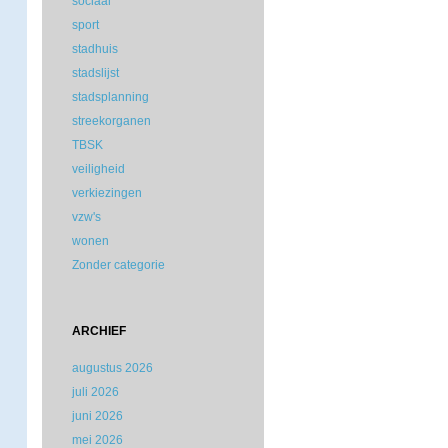
sociaal
sport
stadhuis
stadslijst
stadsplanning
streekorganen
TBSK
veiligheid
verkiezingen
vzw's
wonen
Zonder categorie
ARCHIEF
augustus 2026
juli 2026
juni 2026
mei 2026