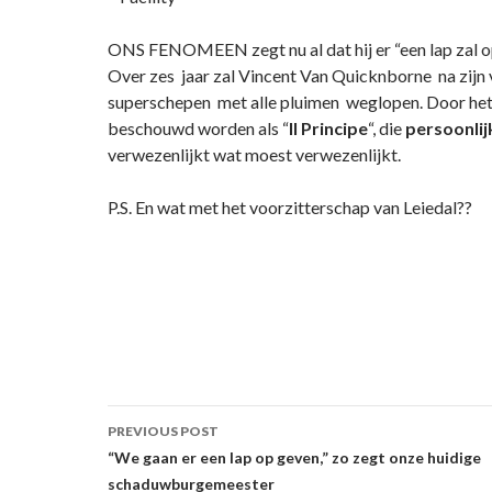
ONS FENOMEEN zegt nu al dat hij er “een lap zal o
Over zes jaar zal Vincent Van Quicknborne na zijn 
superschepen met alle pluimen weglopen. Door het
beschouwd worden als “
Il Principe
“, die
persoonlij
verwezenlijkt wat moest verwezenlijkt.
P.S. En wat met het voorzitterschap van Leiedal??
Post
PREVIOUS POST
navigation
“We gaan er een lap op geven,” zo zegt onze huidige
schaduwburgemeester