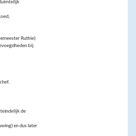
Ruimtelijk
goed,
emeester Ruthie)
 bevoegdheden bij
chef.
teindelijk de
ing) en dus later