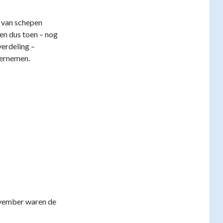
 van schepen
en dus toen – nog
verdeling –
vernemen.
november waren de