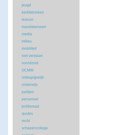
jeugd
kerkfabrieken
lexicon
mandatarissen
media
milieu
mobiliteit
niet verstaan
noordzuid
OCMW
onbegrijpelijk
onderwijs
partijen
personeel
politieraad
quotes
recht
schepencollege