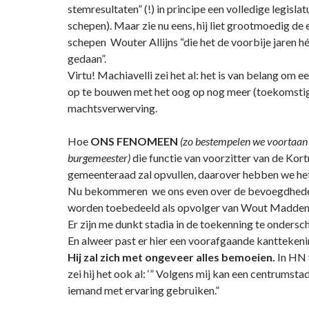
stemresultaten” (!) in principe een volledige legislat
schepen). Maar zie nu eens, hij liet grootmoedig de 
schepen Wouter Allijns “die het de voorbije jaren h
gedaan”.
Virtu! Machiavelli zei het al: het is van belang om 
op te bouwen met het oog op nog meer (toekomsti
machtsverwerving.
Hoe
ONS FENOMEEN
(zo bestempelen we voortaan
burgemeester)
die functie van voorzitter van de Kort
gemeenteraad zal opvullen, daarover hebben we het 
Nu bekommeren we ons even over de bevoegdhede
worden toebedeeld als opvolger van Wout Madden
Er zijn me dunkt stadia in de toekenning te ondersc
En alweer past er hier een voorafgaande kanttekeni
Hij zal zich met ongeveer alles bemoeien.
In HN 
zei hij het ook al: ‘” Volgens mij kan een centrumstad
iemand met ervaring gebruiken.”