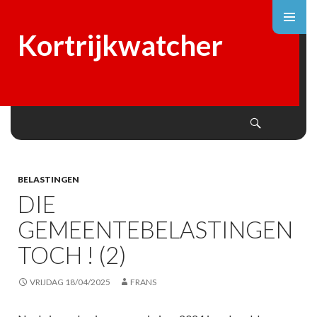
Kortrijkwatcher
Search
SKIP
TO
CONTENT
BELASTINGEN
DIE
GEMEENTEBELASTINGEN
TOCH ! (2)
VRIJDAG 18/04/2025
FRANS