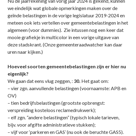
Nu de jaarrekening van vorig jaar 2024 is gekend, kunnen
we eindelijk wat globale opmerkingen maken over de
geïnde belastingen in de vorige legislatuur 2019-2024 en
meteen ook iets vertellen over gemeentebelastingen in het
algemeen (voor dummies). Zie intussen nog een keer dat
mooie grafiekje in multicolor in een vorige uitgave van
deze stadskrant. (Onze gemeenteraadwatcher kan daar
uren naar kijken.)
Hoeveel soorten gemeentebelastingen zijn er hier nu
eigenlijk?
We gaan dat eens vlug zeggen, :
30.
Het gaat om:
– vier zgn. aanvullende belastingen (voornaamste: APB en
OV)
– tien bedrijfsbelastingen (grootste opbrengst:
verspreiding kosteloos reclamedrukwerk);
– elf zgn. “andere belastingen” (typisch lokale tarieven,
bijv. voor afgifte administratieve stukken);
– vijf voor ‘parkeren en GAS’ (nu ook de beruchte GAS5).