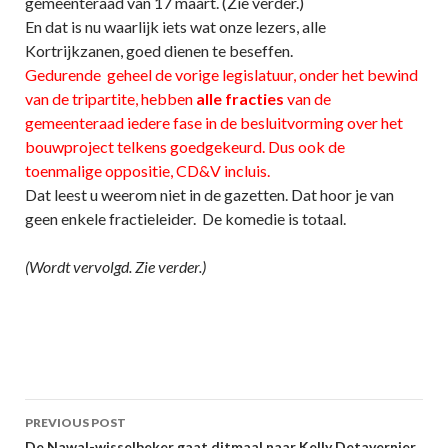
gemeenteraad van 17 maart. (Zie verder.)
En dat is nu waarlijk iets wat onze lezers, alle
Kortrijkzanen, goed dienen te beseffen.
Gedurende geheel de vorige legislatuur, onder het bewind
van de tripartite, hebben
alle fracties
van de
gemeenteraad iedere fase in de besluitvorming over het
bouwproject telkens goedgekeurd. Dus ook de
toenmalige oppositie, CD&V incluis.
Dat leest u weerom niet in de gazetten. Dat hoor je van
geen enkele fractieleider. De komedie is totaal.
(Wordt vervolgd. Zie verder.)
Post
PREVIOUS POST
De Nawal-wisselbeker gaat ditmaal naar Kelly Detavernier