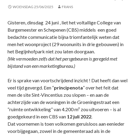
WOENSDAG 25/06/2025
FRANS
Gisteren, dinsdag 24 juni , liet het voltallige College van
Burgemeester en Schepenen (CBS) middels een goed
bedachte communicatie bijna triomfantelijk weten dat
men het woonproject (29 woonunits in drie gebouwen) in
het Begijnhofpark niet zou laten doorgaan.
(We vermoeden zelfs dat het persgebeuren is geregeld met
bijstand van een marketingbureau.)
Er is sprake van voortschrijdend inzicht ! Dat heeft dan wel
veel tijd gevergd. Een “
principenota
” over het feit dat
men de site Sint-Vincentius zou slopen – en aan de
achterzijde van de woningen in de Groeningestraat een
“ruimte ontwikkeling” van 4.200 m² zou uitvoeren – is al
goedgekeurd in een CBS van
12 juli 2022
.
Dat voornemen is toen volkomen geruisloos aan eenieder
voorbijgegaan, zowel in de gemeenteraad als in de