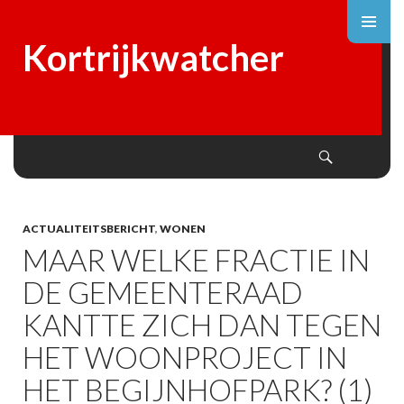
Kortrijkwatcher
Search
SKIP
TO
CONTENT
ACTUALITEITSBERICHT
,
WONEN
MAAR WELKE FRACTIE IN
DE GEMEENTERAAD
KANTTE ZICH DAN TEGEN
HET WOONPROJECT IN
HET BEGIJNHOFPARK? (1)