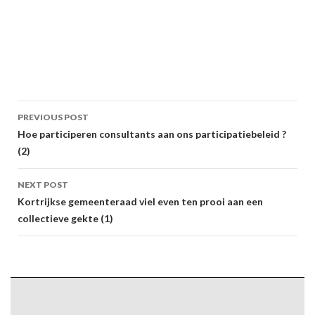
Post
PREVIOUS POST
navigation
Hoe participeren consultants aan ons participatiebeleid ?
(2)
NEXT POST
Kortrijkse gemeenteraad viel even ten prooi aan een
collectieve gekte (1)