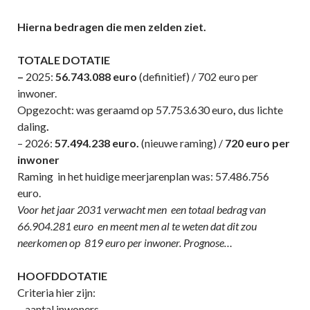
Hierna bedragen die men zelden ziet.
TOTALE DOTATIE
–
2025:
56.743.088 euro
(definitief) / 702 euro per
inwoner.
Opgezocht: was geraamd op 57.753.630 euro
,
dus lichte
daling
.
– 2026:
57.494.238 euro.
(nieuwe raming) /
720 euro per
inwoner
Raming in het huidige meerjarenplan was: 57.486.756
euro.
Voor het jaar 2031 verwacht men een totaal bedrag van
66.904.281 euro en meent men al te weten dat dit zou
neerkomen op 819 euro per inwoner. Prognose…
HOOFDDOTATIE
Criteria hier zijn:
– aantal inwoners