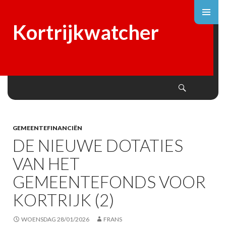
Kortrijkwatcher
Search
SKIP
TO
CONTENT
GEMEENTEFINANCIËN
DE NIEUWE DOTATIES
VAN HET
GEMEENTEFONDS VOOR
KORTRIJK (2)
WOENSDAG 28/01/2026
FRANS