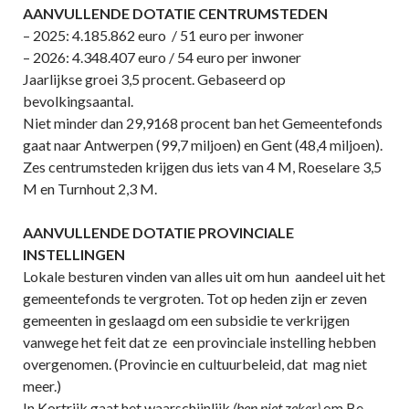
AANVULLENDE DOTATIE CENTRUMSTEDEN
– 2025: 4.185.862 euro / 51 euro per inwoner
– 2026: 4.348.407 euro / 54 euro per inwoner
Jaarlijkse groei 3,5 procent. Gebaseerd op
bevolkingsaantal.
Niet minder dan 29,9168 procent ban het Gemeentefonds
gaat naar Antwerpen (99,7 miljoen) en Gent (48,4 miljoen).
Zes centrumsteden krijgen dus iets van 4 M, Roeselare 3,5
M en Turnhout 2,3 M.
AANVULLENDE DOTATIE PROVINCIALE
INSTELLINGEN
Lokale besturen vinden van alles uit om hun aandeel uit het
gemeentefonds te vergroten. Tot op heden zijn er zeven
gemeenten in geslaagd om een subsidie te verkrijgen
vanwege het feit dat ze een provinciale instelling hebben
overgenomen. (Provincie en cultuurbeleid, dat mag niet
meer.)
In Kortrijk gaat het waarschijnlijk
(ben niet zeker)
om Be-