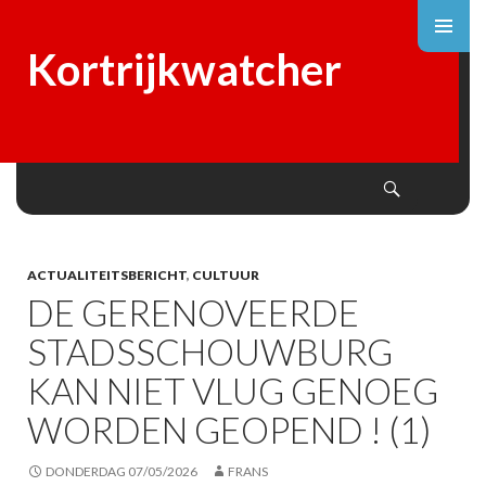
Kortrijkwatcher
Search
SKIP
TO
CONTENT
ACTUALITEITSBERICHT
,
CULTUUR
DE GERENOVEERDE
STADSSCHOUWBURG
KAN NIET VLUG GENOEG
WORDEN GEOPEND ! (1)
DONDERDAG 07/05/2026
FRANS