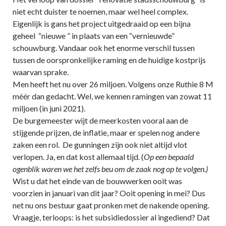
niet echt duister te noemen, maar wel heel complex.
Eigenlijk is gans het project uitgedraaid op een bijna
geheel “nieuwe ” in plaats van een “vernieuwde”
schouwburg. Vandaar ook het enorme verschil tussen
tussen de oorspronkelijke raming en de huidige kostprijs
waarvan sprake.
Men heeft het nu over 26 miljoen. Volgens onze Ruthie 8 M
méér dan gedacht. Wel, we kennen ramingen van zowat 11
miljoen (in juni 2021).
De burgemeester wijt de meerkosten vooral aan de
stijgende prijzen, de inflatie, maar er spelen nog andere
zaken een rol. De gunningen zijn ook niet altijd vlot
verlopen. Ja, en dat kost allemaal tijd. (
Op een bepaald
ogenblik waren we het zelfs beu om de zaak nog op te volgen.)
Wist u dat het einde van de bouwwerken ooit was
voorzien in januari van dit jaar? Ooit opening in mei? Dus
net nu ons bestuur gaat pronken met de nakende opening.
Vraagje, terloops: is het subsidiedossier al ingediend? Dat