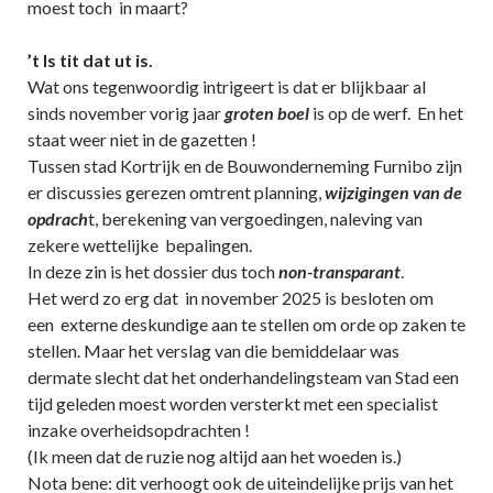
moest toch in maart?
’t Is tit dat ut is.
Wat ons tegenwoordig intrigeert is dat er blijkbaar al
sinds november vorig jaar
groten
boel
is op de werf. En het
staat weer niet in de gazetten !
Tussen stad Kortrijk en de Bouwonderneming Furnibo zijn
er discussies gerezen omtrent planning,
wijzigingen van de
opdrach
t, berekening van vergoedingen, naleving van
zekere wettelijke bepalingen.
In deze zin is het dossier dus toch
non-transparant
.
Het werd zo erg dat in november 2025 is besloten om
een externe deskundige aan te stellen om orde op zaken te
stellen. Maar het verslag van die bemiddelaar was
dermate slecht dat het onderhandelingsteam van Stad een
tijd geleden moest worden versterkt met een specialist
inzake overheidsopdrachten !
(Ik meen dat de ruzie nog altijd aan het woeden is.)
Nota bene: dit verhoogt ook de uiteindelijke prijs van het