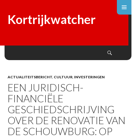
Kortrijkwatcher
Search
SKIP
TO
CONTENT
ACTUALITEITSBERICHT
,
CULTUUR
,
INVESTERINGEN
EEN JURIDISCH-
FINANCIËLE
GESCHIEDSCHRIJVING
OVER DE RENOVATIE VAN
DE SCHOUWBURG: OP