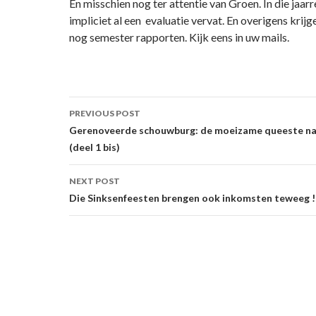
En misschien nog ter attentie van Groen. In die jaar
impliciet al een evaluatie vervat. En overigens kri
nog semester rapporten. Kijk eens in uw mails.
Post
PREVIOUS POST
navigation
Gerenoveerde schouwburg: de moeizame queeste na
(deel 1 bis)
NEXT POST
Die Sinksenfeesten brengen ook inkomsten teweeg ! 