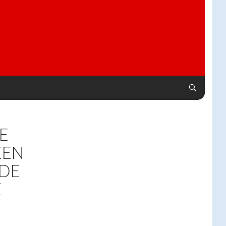
E
EEN
 DE
E