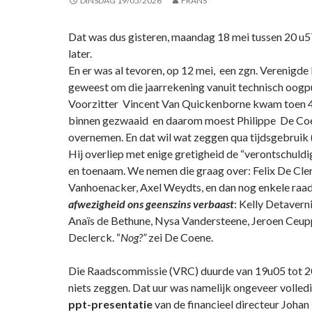
DINSDAG 19/05/2026
FRANS
Dat was dus gisteren, maandag 18 mei tussen 20 u5
later.
En er was al tevoren, op 12 mei, een zgn. Verenig
geweest om die jaarrekening vanuit technisch oogp
Voorzitter Vincent Van Quickenborne kwam toen 40
binnen gezwaaid en daarom moest Philippe De Coe
overnemen. En dat wil wat zeggen qua tijdsgebruik 
Hij overliep met enige gretigheid de “verontschuld
en toenaam. We nemen die graag over: Felix De Cle
Vanhoenacker, Axel Weydts, en dan nog enkele raa
afwezigheid ons geenszins verbaast
: Kelly Detaverni
Anaïs de Bethune, Nysa Vandersteene, Jeroen Ceupp
Declerck. “
Nog?”
zei De Coene.
Die Raadscommissie (VRC) duurde van 19u05 tot 2
niets zeggen. Dat uur was namelijk ongeveer volled
ppt-presentatie
van de financieel directeur Johan