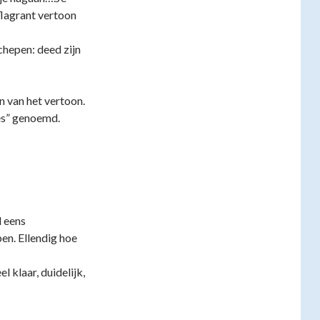
flagrant vertoon
chepen: deed zijn
n van het vertoon.
ies” genoemd.
l eens
en. Ellendig hoe
l klaar, duidelijk,