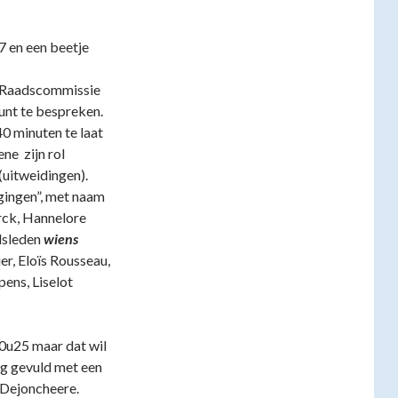
7 en een beetje
de Raadscommissie
unt te bespreken.
 minuten te laat
ne zijn rol
(uitweidingen).
igingen”, met naam
rck, Hannelore
dsleden
wiens
er, Eloïs Rousseau,
ens, Liselot
0u25 maar dat wil
ig gevuld met een
 Dejoncheere.