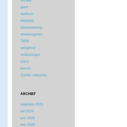
sociaal
sport
stadhuis
stadslijst
stadsplanning
streekorganen
TBSK
veiligheid
verkiezingen
vzw's
wonen
Zonder categorie
ARCHIEF
augustus 2026
juli 2026
juni 2026
mei 2026