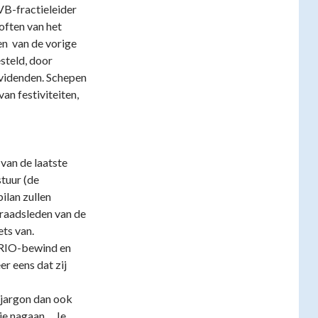
VB-fractieleider
often van het
en van de vorige
steld, door
ividenden. Schepen
an festiviteiten,
van de laatste
tuur (de
ilan zullen
 raadsleden van de
ts van.
BRIO-bewind en
r eens dat zij
 jargon dan ook
 je nagaan….Je