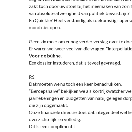
zakt toch door uw stoel bij het meemaken van zo’n 
van absolute afwezigheid van politiek bewustzijn?
En Quickie? Heel verstandig als toekomstig supers
mond niet open.
Geen zin meer om er nog verder verslag over te doe
Er waren wel weer veel van die vragen, “interpellat
Voor de bühne
.
Een dossier instuderen, dat is teveel gevraagd.
P.S.
Dat moeten we nu toch een keer benadrukken.
“Beroepshalve” bekijken we als kortrijkwatcher we
jaarrekeningen en budgetten van nabij gelegen dorp
die zijn opgemaakt.
Onze financiële directie doet dat integendeel wel hee
overzichtelijk en volledig.
Dit is een compliment !