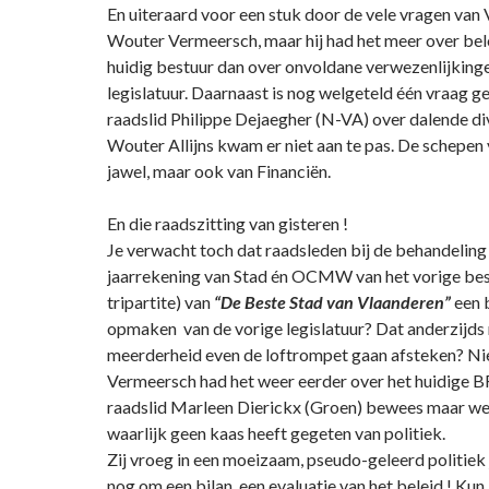
En uiteraard voor een stuk door de vele vragen van 
Wouter Vermeersch, maar hij had het meer over bel
huidig bestuur dan over onvoldane verwezenlijking
legislatuur. Daarnaast is nog welgeteld één vraag ge
raadslid Philippe Dejaegher (N-VA) over dalende d
Wouter Allijns kwam er niet aan te pas. De schepen v
jawel, maar ook van Financiën.
En die raadszitting van gisteren !
Je verwacht toch dat raadsleden bij de behandeling 
jaarrekening van Stad én OCMW van het vorige bes
tripartite) van
“De Beste Stad van Vlaanderen”
een b
opmaken van de vorige legislatuur? Dat anderzijds
meerderheid even de loftrompet gaan afsteken? Nie
Vermeersch had het weer eerder over het huidige 
raadslid Marleen Dierickx (Groen) bewees maar wee
waarlijk geen kaas heeft gegeten van politiek.
Zij vroeg in een moeizaam, pseudo-geleerd politiek
nog om een bilan, een evaluatie van het beleid ! Kun