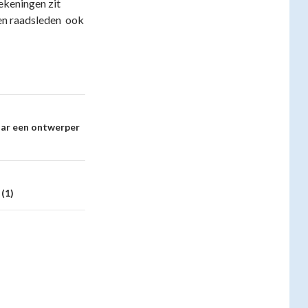
rekeningen zit
jgen raadsleden ook
ar een ontwerper
(1)