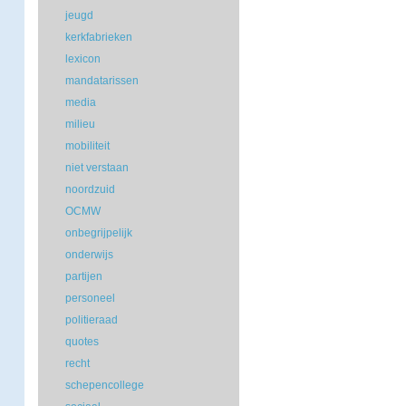
jeugd
kerkfabrieken
lexicon
mandatarissen
media
milieu
mobiliteit
niet verstaan
noordzuid
OCMW
onbegrijpelijk
onderwijs
partijen
personeel
politieraad
quotes
recht
schepencollege