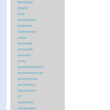
belastingen
Blogroll
borat
breakingnews
buitenland
burgemeester
cultuur
democratie
demografie
economie
errata
gemeentebedrijven
gemeentefinanciën
gemeenteraad
geschiedenis
hersenscheet
ICT
infotainment
investeringen