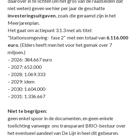
daarover in te lichten (en het gros van de raadsleden dat
niet weten) geven we hier per jaar de geschatte
investeringsuitgaven
, zoals die geraamd zijn in het
Meerjarenplan.
Het gaat om actiepunt 3.1.3 met als titel:
“Stationsomgeving- fase 2” met een totaal van
6.116.000
euro
. (Elders heeft men het voor het gemak over 7
miljoen.)
– 2026: 384.667 euro
– 2027: 652.000
– 2028; 1.069.333
– 2029: idem
– 2030: 1.604.000
– 2031: 1.336.667
Niet te begrijpen:
geen enkel spoor in de documenten, en geen enkele
toelichting vanwege ons transparant BRIO-bestuur over
het eventueel aandeel van De Lijn in heel dit gebeuren.