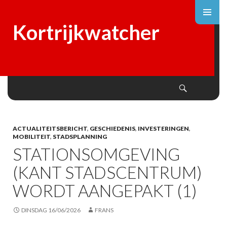
Kortrijkwatcher
Search
SKIP
TO
CONTENT
ACTUALITEITSBERICHT
,
GESCHIEDENIS
,
INVESTERINGEN
,
MOBILITEIT
,
STADSPLANNING
STATIONSOMGEVING
(KANT STADSCENTRUM)
WORDT AANGEPAKT (1)
DINSDAG 16/06/2026
FRANS