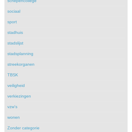
schepencollege
sociaal
sport
stadhuis
stadslijst
stadsplanning
streekorganen
TBSK
veiligheid
verkiezingen
vzw's
wonen
Zonder categorie