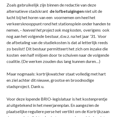
Zoals gebruikelijk zijn binnen de redactie van deze
alternatieve stadskrant
de lofbetuigingen
niet uit de
lucht bij het horen van een voornemen om heel het
verkeersknooppunt rond het stationsplein onder handen te
nemen, –
hoeveel het project ook mag kosten
, overigens ook
nog aan het volgende bestuur, d.w.z. na het jaar ’31. Voor
de afbetaling van de studiekosten is dat al letterlijk reeds
zo beslist! Dit bestuur permitteert het zich om inzake die
kosten een half miljoen door te schuiven naar de volgende
coalitie. (De werken zouden dus lang kunnen duren…)
Maar nogmaals: kortrijkwatcher staat volledig met hart
en ziel achter dit nieuwe, grootse en broodnodige
stadsproject. Dank u.
Voor deze lopende BRIO-legislatuur is het kostenprentje
al uitgetekend in het meerjarenplan. En aangezien de
plaatselijke reguliere perse het vertikt om de Kortrijkzaan