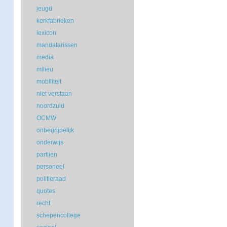
jeugd
kerkfabrieken
lexicon
mandatarissen
media
milieu
mobiliteit
niet verstaan
noordzuid
OCMW
onbegrijpelijk
onderwijs
partijen
personeel
politieraad
quotes
recht
schepencollege