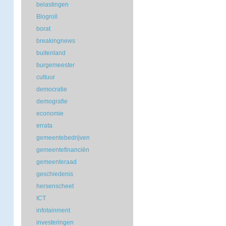
belastingen
Blogroll
borat
breakingnews
buitenland
burgemeester
cultuur
democratie
demografie
economie
errata
gemeentebedrijven
gemeentefinanciën
gemeenteraad
geschiedenis
hersenscheet
ICT
infotainment
investeringen