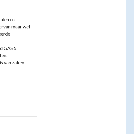
alen en
n ervan maar wel
eerde
d GAS 5.
ten.
is van zaken.