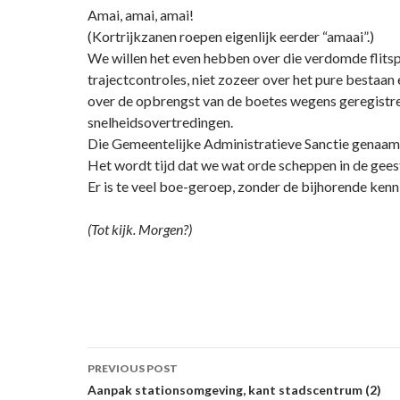
Amai, amai, amai!
(Kortrijkzanen roepen eigenlijk eerder “amaai”.)
We willen het even hebben over die verdomde flitsp
trajectcontroles, niet zozeer over het pure bestaa
over de opbrengst van de boetes wegens geregistr
snelheidsovertredingen.
Die Gemeentelijke Administratieve Sanctie genaam
Het wordt tijd dat we wat orde scheppen in de gees
Er is te veel boe-geroep, zonder de bijhorende kenn
(Tot kijk. Morgen?)
Post
PREVIOUS POST
navigation
Aanpak stationsomgeving, kant stadscentrum (2)