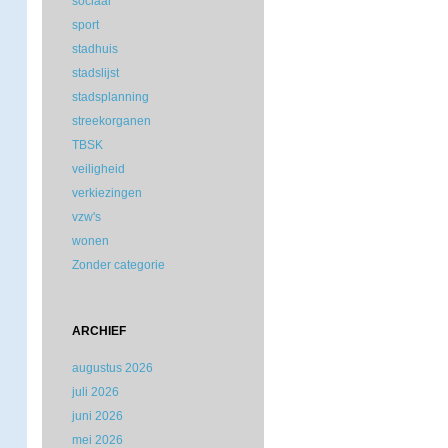
sociaal
sport
stadhuis
stadslijst
stadsplanning
streekorganen
TBSK
veiligheid
verkiezingen
vzw's
wonen
Zonder categorie
ARCHIEF
augustus 2026
juli 2026
juni 2026
mei 2026