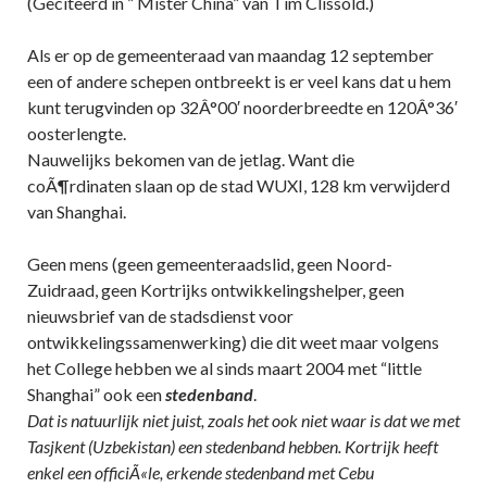
(Geciteerd in ” Mister China” van Tim Clissold.)
Als er op de gemeenteraad van maandag 12 september
een of andere schepen ontbreekt is er veel kans dat u hem
kunt terugvinden op 32Â°00′ noorderbreedte en 120Â°36′
oosterlengte.
Nauwelijks bekomen van de jetlag. Want die
coÃ¶rdinaten slaan op de stad WUXI, 128 km verwijderd
van Shanghai.
Geen mens (geen gemeenteraadslid, geen Noord-
Zuidraad, geen Kortrijks ontwikkelingshelper, geen
nieuwsbrief van de stadsdienst voor
ontwikkelingssamenwerking) die dit weet maar volgens
het College hebben we al sinds maart 2004 met “little
Shanghai” ook een
stedenband
.
Dat is natuurlijk niet juist, zoals het ook niet waar is dat we met
Tasjkent (Uzbekistan) een stedenband hebben. Kortrijk heeft
enkel een officiÃ«le, erkende stedenband met Cebu