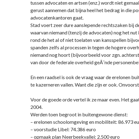
tussen advocaten en artsen (enz.) wordt niet gemaak
gerust aannemen dat bijna heel het bedrag in die po
advocatenkantoren gaat.
Stad voert zeer dure aanslepende rechtszaken bij d
waarvan niemand (tenzij de advocaten) nog het nut in
rond de het al of niet toelaten van kansspellen bij
spanden zelfs al processen in tegen de hogere over
niemand nog hoort (bijvoorbeeld voor zgn. achtersta
van door de federale overheid geÃ¯nde personenbel
En een raadsel is ook de vraag waar de erelonen bu
te kazerneren vallen. Want die zijn er ook. Onvoors
Voor de goede orde vertel ik ze maar even. Het gaat
2004.
Werden toen begroot in buitengewone dienst:
– erelonen schoolomgeving en mobiliteit: 86.973 e
– voorstudie Libel: 74.386 euro
– opmaak plan Neerbeekvallei: 2.500 euro