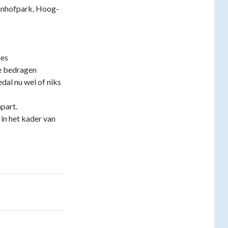
ijnhofpark, Hoog-
ies
ie bedragen
edal nu wel of niks
part.
 in het kader van