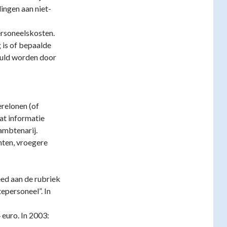
ingen aan niet-
ersoneelskosten.
 is of bepaalde
vuld worden door
erelonen (of
at informatie
ambtenarij.
ten, vroegere
ed aan de rubriek
epersoneel”. In
 euro. In 2003: