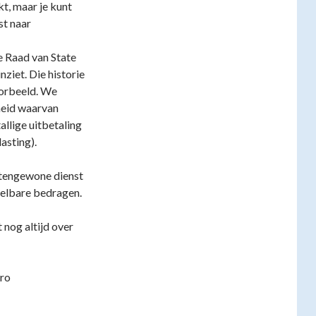
t, maar je kunt
st naar
e Raad van State
ziet. Die historie
voorbeeld. We
heid waarvan
llige uitbetaling
asting).
itengewone dienst
telbare bedragen.
 nog altijd over
uro