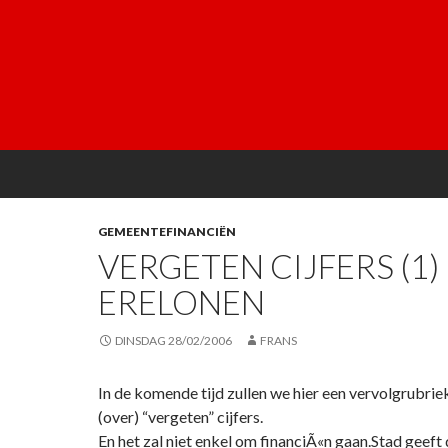
GEMEENTEFINANCIËN
VERGETEN CIJFERS (1)
ERELONEN
DINSDAG 28/02/2006
FRANS
In de komende tijd zullen we hier een vervolgrubri
(over) “vergeten” cijfers.
En het zal niet enkel om financiÃ«n gaan.Stad geeft d