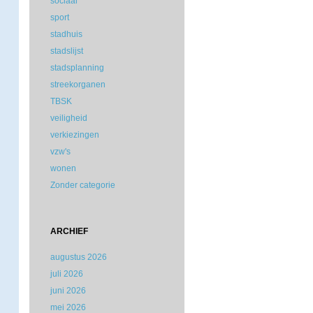
sociaal
sport
stadhuis
stadslijst
stadsplanning
streekorganen
TBSK
veiligheid
verkiezingen
vzw's
wonen
Zonder categorie
ARCHIEF
augustus 2026
juli 2026
juni 2026
mei 2026