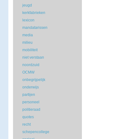
jeugd
kerkfabrieken
lexicon
mandatarissen
media
milieu
mobiliteit
niet verstaan
noordzuid
OCMW
onbegrijpelijk
onderwijs
partijen
personeel
politieraad
quotes
recht
schepencollege