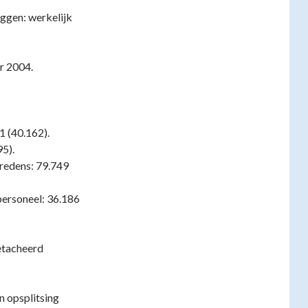
zeggen: werkelijk
r 2004.
1 (40.162).
95).
redens: 79.749
ersoneel: 36.186
detacheerd
n opsplitsing