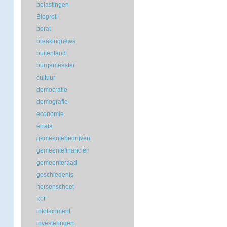
belastingen
Blogroll
borat
breakingnews
buitenland
burgemeester
cultuur
democratie
demografie
economie
errata
gemeentebedrijven
gemeentefinanciën
gemeenteraad
geschiedenis
hersenscheet
ICT
infotainment
investeringen