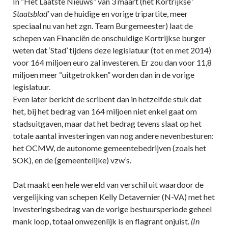
In “Het Laatste Nieuws” van 3 maart (het Kortrijkse ‘
Staatsblad’
van de huidige en vorige tripartite, meer
speciaal nu van het zgn. Team Burgemeester) laat de
schepen van Financiën de onschuldige Kortrijkse burger
weten dat ‘Stad’ tijdens deze legislatuur (tot en met 2014)
voor 164 miljoen euro zal investeren. Er zou dan voor 11,8
miljoen meer “uitgetrokken” worden dan in de vorige
legislatuur.
Even later bericht de scribent dan in hetzelfde stuk dat
het, bij het bedrag van 164 miljoen niet enkel gaat om
stadsuitgaven, maar dat het bedrag tevens slaat op het
totale aantal investeringen van nog andere nevenbesturen:
het OCMW, de autonome gemeentebedrijven (zoals het
SOK), en de (gemeentelijke) vzw’s.
Dat maakt een hele wereld van verschil uit waardoor de
vergelijking van schepen Kelly Detavernier (N-VA) met het
investeringsbedrag van de vorige bestuursperiode geheel
mank loop, totaal onwezenlijk is en flagrant onjuist.
(In