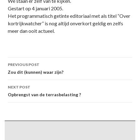
We staan er zelf van te kijken.
Gestart op 4 januari 2005.
Het programmatisch getinte editoriaal met als titel “Over
kortrijkwatcher” is nog altijd onverkort geldig en zelfs
meer dan ooit actueel.
Post
PREVIOUS POST
navigation
Zou dit (kunnen) waar zijn?
NEXT POST
Opbrengst van de terrasbelasting ?