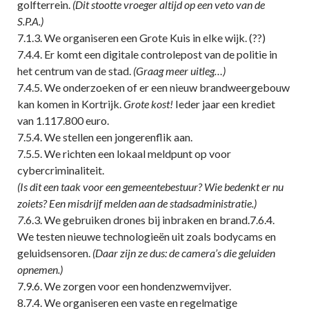
golfterrein.
(Dit stootte vroeger altijd op een veto van de
S.P.A.)
7.1.3. We organiseren een Grote Kuis in elke wijk. (??)
7.4.4. Er komt een digitale controlepost van de politie in
het centrum van de stad.
(Graag meer uitleg…)
7.4.5. We onderzoeken of er een nieuw brandweergebouw
kan komen in Kortrijk.
Grote kost!
Ieder jaar een krediet
van 1.117.800 euro.
7.5.4. We stellen een jongerenflik aan.
7.5.5. We richten een lokaal meldpunt op voor
cybercriminaliteit.
(Is dit een taak voor een gemeentebestuur? Wie bedenkt er nu
zoiets? Een misdrijf melden aan de stadsadministratie.)
7
.6.3. We gebruiken drones bij inbraken en brand.7.6.4.
We testen nieuwe technologieën uit zoals bodycams en
geluidsensoren.
(Daar zijn ze dus: de camera’s die geluiden
opnemen.)
7.9.6. We zorgen voor een hondenzwemvijver.
8.7.4. We organiseren een vaste en regelmatige