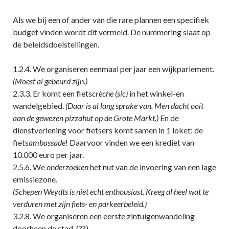
Als we bij een of ander van die rare plannen een specifiek
budget vinden wordt dit vermeld. De nummering slaat op
de beleidsdoelstellingen.
1.2.4. We organiseren eenmaal per jaar een wijkparlement.
(Moest al gebeurd zijn.)
2.3.3. Er komt een fiets
crèche
(sic)
in het winkel-en
wandelgebied.
(Daar is al lang sprake van. Men dacht ooit
aan de gewezen pizzahut op de Grote Markt.)
En de
dienstverlening voor fietsers komt samen in 1 loket: de
fiets
ambassade
! Daarvoor vinden we een krediet van
10.000 euro per jaar.
2.5.6. We
onderzoeken
het nut van de invoering van een lage
emissiezone.
(Schepen Weydts is niet echt enthousiast. Kreeg al heel wat te
verduren met zijn fiets- en parkeerbeleid.)
3.2.8. We organiseren een eerste zintuigenwandeling
doorheen de stad. (??)