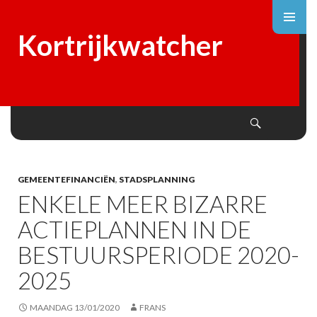
Kortrijkwatcher
Search
SKIP
TO
CONTENT
GEMEENTEFINANCIËN
,
STADSPLANNING
ENKELE MEER BIZARRE
ACTIEPLANNEN IN DE
BESTUURSPERIODE 2020-
2025
MAANDAG 13/01/2020
FRANS