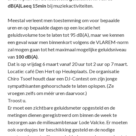
dB(A)Laeq 15min
bij muziekactiviteiten.
Meestal verleent men toestemming om voor bepaalde
uren en op bepaalde dagen op een locatie het
geluidsvolume toe te laten tot 95 dB(A), maar we kennen
een geval waar men binnenkort volgens de VLAREM-norm
zal mogen gaan tot het maximaal mogelijke geluidsniveau
van
100 dB(A)
.
Dat is op vrijdag 6 maart vanaf 20 uur tot 2 uur op 7 maart.
Locatie: café Den Hert op Heuleplaats. De organisatie
Chiro Tsoef houdt daar een DJ-Contest om zijn jonge
sympathisanten gehoorschade te laten oplopen. (Ze
vroegen zelfs om méér uren daarvoor.)
Troost u.
Er moet een zichtbare geluidsmeter opgesteld en de
metingen dienen geregistreerd om binnen de week te
bezorgen aan de milieuambtenaar Lode Valcke. Er moeten
ook oordopjes ter beschikking gesteld en de nodige