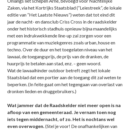
Onlangs liet schepen Arne, bevoegd voor Nachtelijke
Zaken, via het Kortrijks Staatsblad (“Leiestreek”, de lokale
editie van “Het Laatste Nieuws”) weten dat tot eind dit
jaar de nacht- en dansclub Criss Cross in de raadskelder
onder het historisch stadhuis opnieuw bijna maandelijks
met een indrukwekkende line-up zal zorgen voor een
programmatie van muziekgenres zoals urban, house en
techno. Over de duur en het toegelaten niveau van het
lawaai, de toegangsprijs, de prijs van de dranken, de
huurprijs te betalen aan stad, enz. – geen woord.
Wat de lawaaihinder outdoor betreft zegt het lokale
Staatsblad dat een portier aan de toegang dit zal weten te
beperken. (In feite gaat om het tegengaan van overlast van
dronken lieden en druggebruikers.)
Wat jammer dat de Raadskelder niet meer open is na
afloop van een gemeenteraad. Je vernam toen nog
iets tegen middernacht, of zo. Het is nochtans wel
even overwogen.
(Stel je voor! De onafhankelijken van