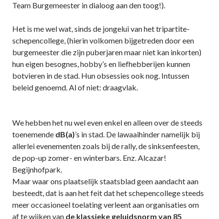
Team Burgemeester in dialoog aan den toog!).
Het is me wel wat, sinds de jongelui van het tripartite-
schepencollege, (hierin volkomen bijgetreden door een
burgemeester die zijn puberjaren maar niet kan inkorten)
hun eigen besognes, hobby’s en liefhebberijen kunnen
botvieren in de stad. Hun obsessies ook nog. Intussen
beleid genoemd. Al of niet: draagvlak.
We hebben het nu wel even enkel en alleen over de steeds
toenemende
dB(a)
’s in stad. De lawaaihinder namelijk bij
allerlei evenementen zoals bij de rally, de sinksenfeesten,
de pop-up zomer- en winterbars. Enz. Alcazar!
Begijnhofpark.
Maar waar ons plaatselijk staatsblad geen aandacht aan
besteedt, dat is aan het feit dat het schepencollege steeds
meer occasioneel toelating verleent aan organisaties om
af te wijken van
de klassieke geluidsnorm van 85