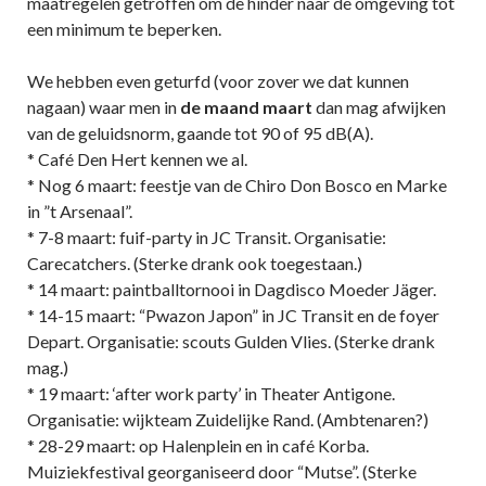
maatregelen getroffen om de hinder naar de omgeving tot
een minimum te beperken.
We hebben even geturfd (voor zover we dat kunnen
nagaan) waar men in
de maand maart
dan mag afwijken
van de geluidsnorm, gaande tot 90 of 95 dB(A).
* Café Den Hert kennen we al.
* Nog 6 maart: feestje van de Chiro Don Bosco en Marke
in ”t Arsenaal”.
* 7-8 maart: fuif-party in JC Transit. Organisatie:
Carecatchers. (Sterke drank ook toegestaan.)
* 14 maart: paintballtornooi in Dagdisco Moeder Jäger.
* 14-15 maart: “Pwazon Japon” in JC Transit en de foyer
Depart. Organisatie: scouts Gulden Vlies. (Sterke drank
mag.)
* 19 maart: ‘after work party’ in Theater Antigone.
Organisatie: wijkteam Zuidelijke Rand. (Ambtenaren?)
* 28-29 maart: op Halenplein en in café Korba.
Muiziekfestival georganiseerd door “Mutse”. (Sterke