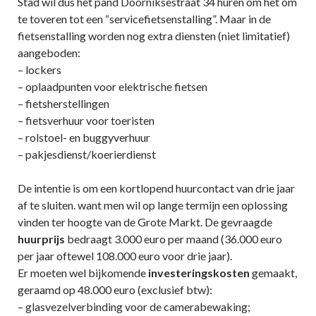
Stad wil dus het pand Doorniksestraat 34 huren om het om
te toveren tot een “servicefietsenstalling”. Maar in de
fietsenstalling worden nog extra diensten (niet limitatief)
aangeboden:
– lockers
– oplaadpunten voor elektrische fietsen
– fietsherstellingen
– fietsverhuur voor toeristen
– rolstoel- en buggyverhuur
– pakjesdienst/koerierdienst
De intentie is om een kortlopend huurcontact van drie jaar
af te sluiten. want men wil op lange termijn een oplossing
vinden ter hoogte van de Grote Markt. De gevraagde
huurprijs
bedraagt 3.000 euro per maand (36.000 euro
per jaar oftewel 108.000 euro voor drie jaar).
Er moeten wel bijkomende
investeringskosten
gemaakt,
geraamd op 48.000 euro (exclusief btw):
– glasvezelverbinding voor de camerabewaking;