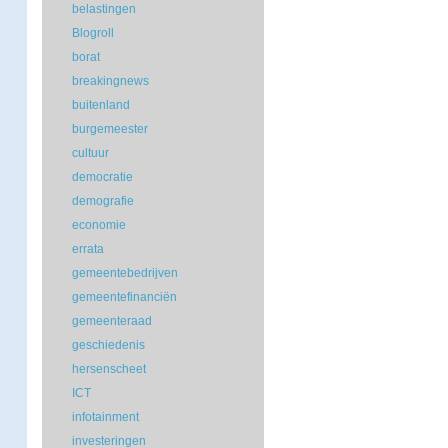
belastingen
Blogroll
borat
breakingnews
buitenland
burgemeester
cultuur
democratie
demografie
economie
errata
gemeentebedrijven
gemeentefinanciën
gemeenteraad
geschiedenis
hersenscheet
ICT
infotainment
investeringen