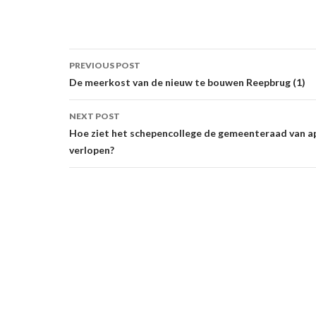
Post
PREVIOUS POST
navigation
De meerkost van de nieuw te bouwen Reepbrug (1)
NEXT POST
Hoe ziet het schepencollege de gemeenteraad van ap
verlopen?