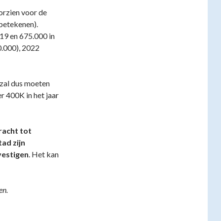
oorzien voor de
betekenen).
019 en 675.000 in
0.000), 2022
t zal dus moeten
r 400K in het jaar
racht tot
ad zijn
vestigen
. Het kan
en.