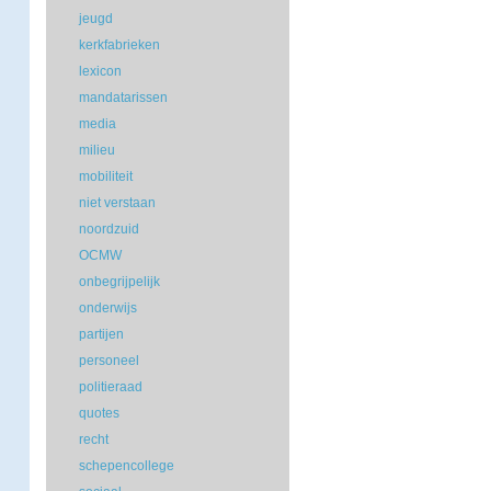
jeugd
kerkfabrieken
lexicon
mandatarissen
media
milieu
mobiliteit
niet verstaan
noordzuid
OCMW
onbegrijpelijk
onderwijs
partijen
personeel
politieraad
quotes
recht
schepencollege