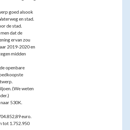
werp goed alsook
Waterweg en stad.
or de stad.
 men dat de
ening ervan zou
 naar 2019-2020 en
 tegen midden
 de openbare
goedkoopste
ntwerp.
iljoen. (We weten
der.)
 naar 530K.
.704.852,89 euro.
n tot 1.752.950