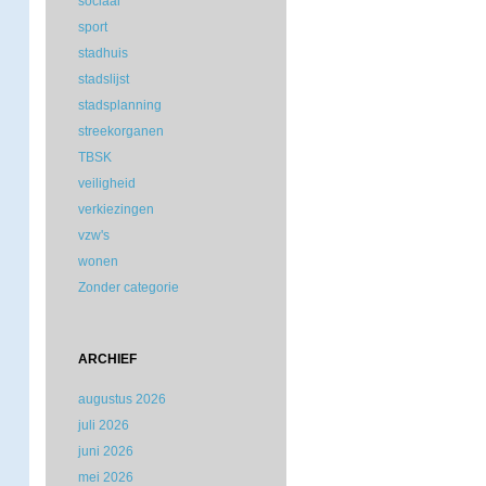
sociaal
sport
stadhuis
stadslijst
stadsplanning
streekorganen
TBSK
veiligheid
verkiezingen
vzw's
wonen
Zonder categorie
ARCHIEF
augustus 2026
juli 2026
juni 2026
mei 2026