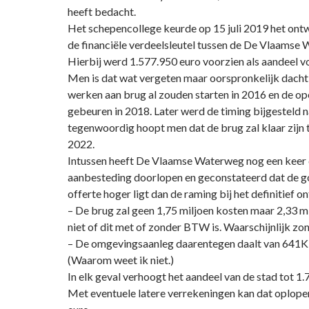
heeft bedacht.
Het schepencollege keurde op 15 juli 2019 het ont
de financiële verdeelsleutel tussen de De Vlaamse 
Hierbij werd 1.577.950 euro voorzien als aandeel vo
Men is dat wat vergeten maar oorspronkelijk dacht
werken aan brug al zouden starten in 2016 en de op
gebeuren in 2018. Later werd de timing bijgesteld
tegenwoordig hoopt men dat de brug zal klaar zijn
2022.
Intussen heeft De Vlaamse Waterweg nog een keer
aanbesteding doorlopen en geconstateerd dat de 
offerte hoger ligt dan de raming bij het definitief o
– De brug zal geen 1,75 miljoen kosten maar 2,33 m
niet of dit met of zonder BTW is. Waarschijnlijk zon
– De omgevingsaanleg daarentegen daalt van 641K
(Waarom weet ik niet.)
In elk geval verhoogt het aandeel van de stad tot 1
Met eventuele latere verrekeningen kan dat oplope