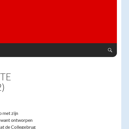
 TE
)
p met zijn
k want ontworpen
dat de Collegebrug