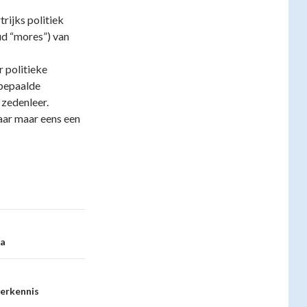
trijks politiek
ud “mores”) van
r politieke
 bepaalde
 zedenleer.
aar maar eens een
ra
ierkennis