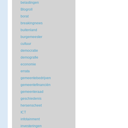
belastingen
Blogroll
borat
breakingnews
buitenland
burgemeester
cultuur
democratie
demografie
economie
errata
gemeentebedrijven
gemeentefinanciën
gemeenteraad
geschiedenis
hersenscheet
ICT
infotainment
investeringen