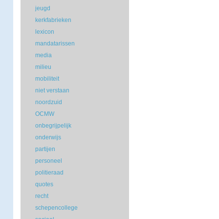
jeugd
kerkfabrieken
lexicon
mandatarissen
media
milieu
mobiliteit
niet verstaan
noordzuid
OCMW
onbegrijpelijk
onderwijs
partijen
personeel
politieraad
quotes
recht
schepencollege