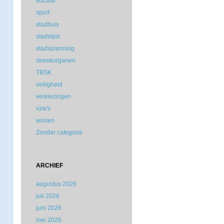
sociaal
sport
stadhuis
stadslijst
stadsplanning
streekorganen
TBSK
veiligheid
verkiezingen
vzw's
wonen
Zonder categorie
ARCHIEF
augustus 2026
juli 2026
juni 2026
mei 2026