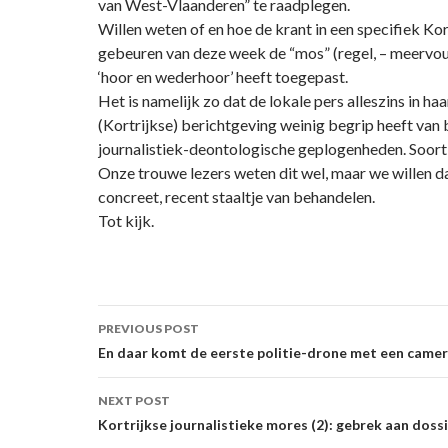
van West-Vlaanderen” te raadplegen.
Willen weten of en hoe de krant in een specifiek Kor
gebeuren van deze week de “mos” (regel, – meervo
‘hoor en wederhoor’ heeft toegepast.
Het is namelijk zo dat de lokale pers alleszins in haa
(Kortrijkse) berichtgeving weinig begrip heeft van
journalistiek-deontologische geplogenheden. Soort
Onze trouwe lezers weten dit wel, maar we willen d
concreet, recent staaltje van behandelen.
Tot kijk.
Post
PREVIOUS POST
navigation
En daar komt de eerste politie-drone met een came
NEXT POST
Kortrijkse journalistieke mores (2): gebrek aan doss