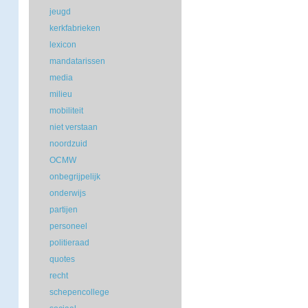
jeugd
kerkfabrieken
lexicon
mandatarissen
media
milieu
mobiliteit
niet verstaan
noordzuid
OCMW
onbegrijpelijk
onderwijs
partijen
personeel
politieraad
quotes
recht
schepencollege