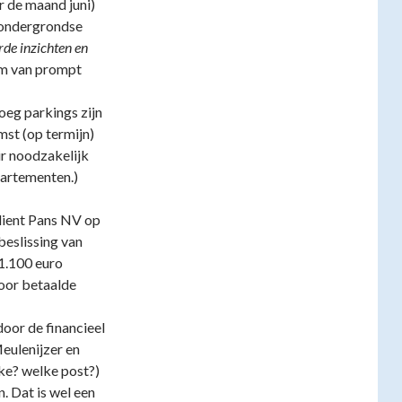
er de maand juni)
 ondergrondse
rde inzichten en
rm van prompt
oeg parkings zijn
st (op termijn)
ir noodzakelijk
partementen.)
 dient Pans NV op
beslissing van
1.100 euro
voor betaalde
door de financieel
eulenijzer en
ke? welke post?)
. Dat is wel een