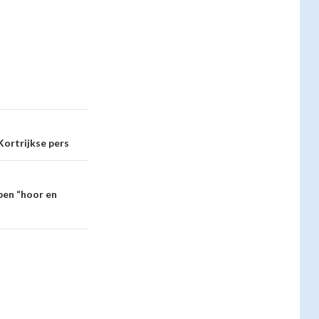
Kortrijkse pers
pen “hoor en