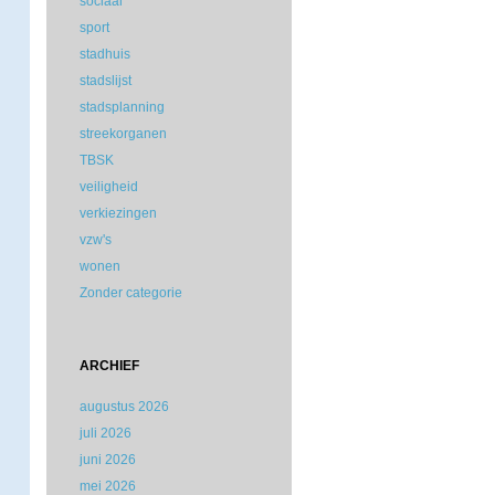
sociaal
sport
stadhuis
stadslijst
stadsplanning
streekorganen
TBSK
veiligheid
verkiezingen
vzw's
wonen
Zonder categorie
ARCHIEF
augustus 2026
juli 2026
juni 2026
mei 2026