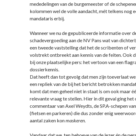
mededelingen van de burgemeester of de schepene
kolommen wel de volle aandacht, mét telkens nog e
mandataris erbij.
Wanneer we nu de gepubliceerde informatie over de
schadevergoeding aan de NV Pans wat van dichterbi
een tweede vaststelling dat het de scribenten of ve
volstrekt ontbreekt aan kennis van de feiten. Ook da
bij onze plaatselijke pers: het vertoon van een flag
dossierkennis.
Dat heeft dan tot gevolg dat men zijn toeverlaat w
een repliek van de bij het bericht betrokken mandat
komt dat men geheel niet in staat is om ook maar é
relevante vraag te stellen. Hier in dit geval ging het
commentaar van Axel Weydts, de SP.A-schepen van 
(fietsen en parkeren) die dus zonder enig weerwoor
aantal zaken kon
maskeren
.
Vandaar dat we, ten behoeve van de lezer én de pers