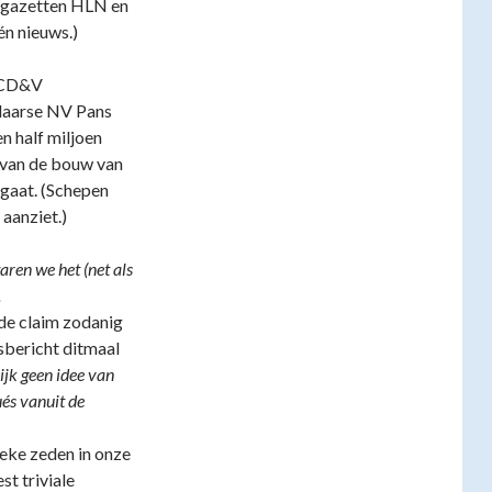
n gazetten HLN en
én nieuws.)
j CD&V
laarse NV Pans
n half miljoen
 van de bouw van
gaat. (Schepen
 aanziet.)
ren we het (net als
.
de claim zodanig
sbericht ditmaal
ijk geen idee van
és vanuit de
tieke zeden in onze
st triviale