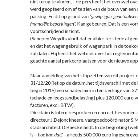
niet terug te vinden, – de pers heeft het evenwel ov
werd geopteerd om af te zien van de bouw van een
parking. En dit op grond van
“gewijzigde, geactualisee
financiële beperkingen”.
Kan gebeuren. Dat is een vo
voortschrijdend inzicht.
(Schepen Weydts vindt dat er alhier ter stede al gen
en dat het wagengebruik of wagenpark in de toekom
zal dalen. Hij heeft het wel niet over het reglementa
geachte aantal parkeerplaatsen voor de nieuwe ap
Naar aanleiding van het stopzetten van dit project
31/12/
20
(let op de datum, het tijdsverschil met de 
begin 2019) een schadeclaim in ten bedrage van 37
(schade en leegstandbelasting) plus 120.000 euro 
facturen, excl. BTW).
Die claim is intern besproken en correct bevonden 
directeur J.Dejonckheere, vastgoedcoördinator S.M
stadsarchitect D.Baeckelandt. In de begroting (wel
is –
hoe kan dat?
– alreeds 500.000 euro ingeschreven