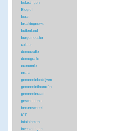
belastingen
Blogroll
borat
breakingnews
buitenland
burgemeester
cultuur
democratie
demografie
economie
errata
gemeentebedrijven
gemeentefinanciën
gemeenteraad
geschiedenis
hersenscheet
ICT
infotainment
investeringen