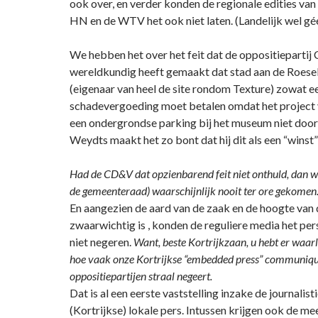
ook over, en verder konden de regionale edities va
HN en de WTV het ook niet laten. (Landelijk wel gé
We hebben het over het feit dat de oppositieparti
wereldkundig heeft gemaakt dat stad aan de Roese
(eigenaar van heel de site rondom Texture) zowat ee
schadevergoeding moet betalen omdat het project
een ondergrondse parking bij het museum niet door
Weydts maakt het zo bont dat hij dit als een “winst”
Had de CD&V dat opzienbarend feit niet onthuld, dan wa
de gemeenteraad) waarschijnlijk nooit ter ore gekomen
En aangezien de aard van de zaak en de hoogte van 
zwaarwichtig is , konden de reguliere media het per
niet negeren.
Want, beste Kortrijkzaan, u hebt er waarl
hoe vaak onze Kortrijkse “embedded press” communiqu
oppositiepartijen straal negeert.
Dat is al een eerste vaststelling inzake de journalis
(Kortrijkse) lokale pers. Intussen krijgen ook de mee