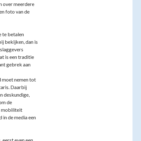
n over meerdere
en foto van de
 te betalen
j bekijken, dan is
rslaggevers
t is een traditie
rant gebrek aan
el moet nemen tot
aris. Daarbij
én deskundige,
 om de
mobiliteit
d in de media een
, eerst even een