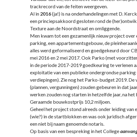
trackrecord van de feiten weergeven.
Al in
2016
(ja!) is na onderhandelingen met D. Kerc
een princiepsakkoord gesloten rond de (her)ontwikk
Texture aan de Noordstraat en omliggende.
Men kwam tot een gezamenlijk nieuw project over
parking, een appartementsgebouw, de pleinheraanle
alles werd geformaliseerd en goedgekeurd door CB
mei 2016 en 2 mei 2017. Ook Parko (met voorzitter
in de periode 2017-2019 goedkeuring te verlenen 
exploitatie van een publieke ondergrondse parking 
verdiepingen). Zie nog het Parko-budget 2019. De
(plannen, vergunningen) zouden gebeuren in dat jaa
werken zouden nog starten in hetzelfde jaar, na het
Geraamde bouwkostprijs 10,2 miljoen.
Geheel het project stond alreeds onder leiding van 
(wie?) in de startblokken en was ook juridisch afge
een niet bij naam genoemde notaris.
Op basis van een bespreking in het College
aanvan