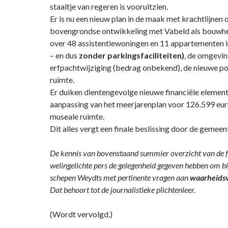
staaltje van regeren is vooruitzien.
Er is nu een nieuw plan in de maak met krachtlijnen 
bovengrondse ontwikkeling met Vabeld als bouwhe
over 48 assistentiewoningen en 11 appartementen 
– en dus
zonder parkingsfaciliteiten)
, de omgevin
erfpachtwijziging (bedrag onbekend), de nieuwe p
ruimte.
Er duiken dientengevolge nieuwe financiële element
aanpassing van het meerjarenplan voor 126.599 eur
museale ruimte.
Dit alles vergt een finale beslissing door de gemeen
De kennis van bovenstaand summier overzicht van de f
welingelichte pers de gelegenheid gegeven hebben om bi
schepen Weydts met pertinente vragen aan
waarheids
Dat behoort tot de journalistieke plichtenleer.
(Wordt vervolgd.)