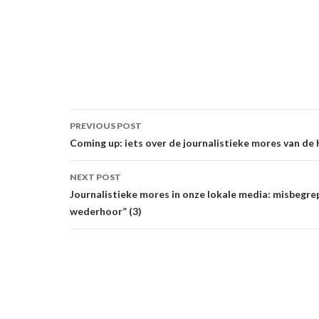
Post
PREVIOUS POST
navigation
Coming up: iets over de journalistieke mores van de 
NEXT POST
Journalistieke mores in onze lokale media: misbegre
wederhoor” (3)