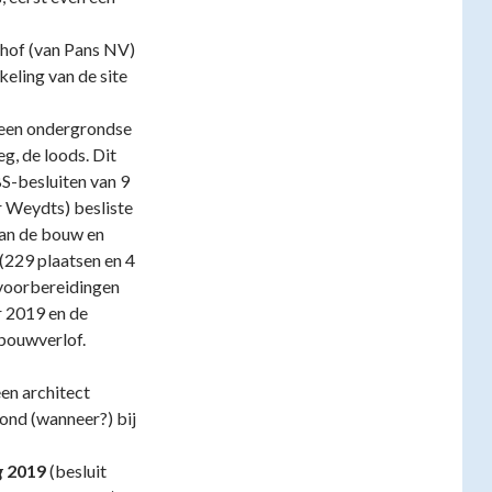
khof (van Pans NV)
eling van de site
 een ondergrondse
g, de loods. Dit
S-besluiten van 9
 Weydts) besliste
aan de bouw en
(229 plaatsen en 4
 voorbereidingen
r 2019 en de
 bouwverlof.
een architect
rond (wanneer?) bij
g
2019
(besluit