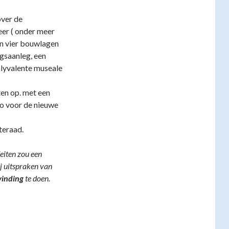
over de
er ( onder meer
in vier bouwlagen
gsaanleg, een
olyvalente museale
en op. met een
o voor de nieuwe
teraad.
eiten zou een
j uitspraken van
vinding
te doen.