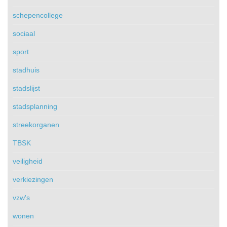
schepencollege
sociaal
sport
stadhuis
stadslijst
stadsplanning
streekorganen
TBSK
veiligheid
verkiezingen
vzw's
wonen