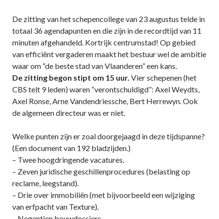
De zitting van het schepencollege van 23 augustus telde in
totaal 36 agendapunten en die zijn in de recordtijd van 11
minuten afgehandeld. Kortrijk centrumstad! Op gebied
van efficiënt vergaderen maakt het bestuur wel de ambitie
waar om “de beste stad van Vlaanderen” een kans.
De zitting begon stipt om 15 uur.
Vier schepenen (het
CBS telt 9 leden) waren “verontschuldigd”: Axel Weydts,
Axel Ronse, Arne Vandendriessche, Bert Herrewyn. Ook
de algemeen directeur was er niet.
Welke punten zijn er zoal doorgejaagd in deze tijdspanne?
(Een document van 192 bladzijden.)
– Twee hoogdringende vacatures.
– Zeven juridische geschillenprocedures (belasting op
reclame, leegstand).
– Drie over immobiliën (met bijvoorbeeld een wijziging
van erfpacht van Texture).
– Negentien bouwdossiers.