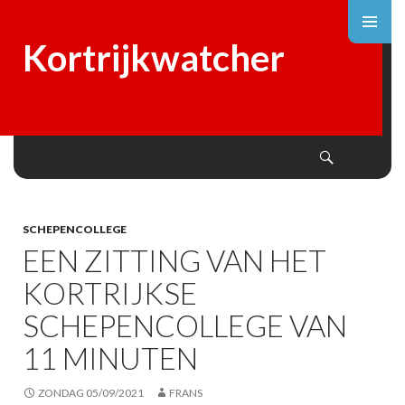
Kortrijkwatcher
Search
SKIP
TO
CONTENT
SCHEPENCOLLEGE
EEN ZITTING VAN HET
KORTRIJKSE
SCHEPENCOLLEGE VAN
11 MINUTEN
ZONDAG 05/09/2021
FRANS