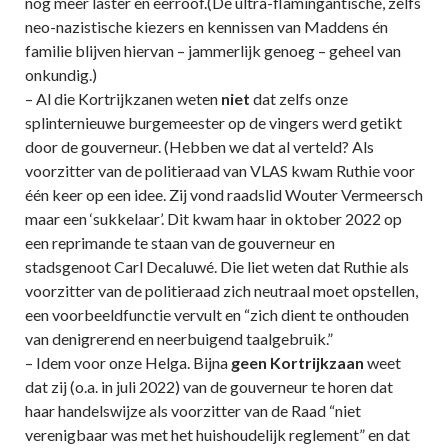
nog meer laster en eerroof.(De ultra-flamingantische, zelfs
neo-nazistische kiezers en kennissen van Maddens én
familie blijven hiervan – jammerlijk genoeg – geheel van
onkundig.)
– Al die Kortrijkzanen weten
niet
dat zelfs onze
splinternieuwe burgemeester op de vingers werd getikt
door de gouverneur. (Hebben we dat al verteld? Als
voorzitter van de politieraad van VLAS kwam Ruthie voor
één keer op een idee. Zij vond raadslid Wouter Vermeersch
maar een ‘sukkelaar’. Dit kwam haar in oktober 2022 op
een reprimande te staan van de gouverneur en
stadsgenoot Carl Decaluwé. Die liet weten dat Ruthie als
voorzitter van de politieraad zich neutraal moet opstellen,
een voorbeeldfunctie vervult en “zich dient te onthouden
van denigrerend en neerbuigend taalgebruik.”
– Idem voor onze Helga. Bijna
geen Kortrijkzaan
weet
dat zij (o.a. in juli 2022) van de gouverneur te horen dat
haar handelswijze als voorzitter van de Raad “niet
verenigbaar was met het huishoudelijk reglement” en dat