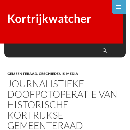
Kortrijkwatcher
Search
SKIP
TO
CONTENT
GEMEENTERAAD
,
GESCHIEDENIS
,
MEDIA
JOURNALISTIEKE
DOOFPOTOPERATIE VAN
HISTORISCHE
KORTRIJKSE
GEMEENTERAAD