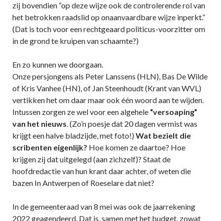
zij bovendien “op deze wijze ook de controlerende rol van
het betrokken raadslid op onaanvaardbare wijze inperkt.”
(Dat is toch voor een rechtgeaard politicus-voorzitter om
in de grond te kruipen van schaamte?)
En zo kunnen we doorgaan.
Onze persjongens als Peter Lanssens (HLN), Bas De Wilde
of Kris Vanhee (HN), of Jan Steenhoudt (Krant van WVL)
vertikken het om daar maar ook één woord aan te wijden.
Intussen zorgen ze wel voor een algehele
“versoaping”
van het nieuws
. (Zo’n poesje dat 20 dagen vermist was
krijgt een halve bladzijde, met foto!)
Wat bezielt die
scribenten eigenlijk?
Hoe komen ze daartoe? Hoe
krijgen zij dat uitgelegd (aan zichzelf)? Staat de
hoofdredactie van hun krant daar achter, of weten die
bazen In Antwerpen of Roeselare dat niet?
In de gemeenteraad van 8 mei was ook de jaarrekening
2022 geagendeerd. Dat is, samen met het budget, zowat