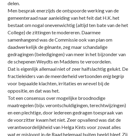
delen.
Men besprak enerzijds de ontspoorde werking van de
gemeenteraad naar aanleiding van het feit dat H.K. het
bestaat om nogal onevenwichtig (altijd ten bate van de het
College) de zittingen te modereren. Daarmee
samenhangend was de Commissie ook van plan om
daadwerkelijk de gênante, zeg maar schandalige
gedragingen (beledigingen) van meer in het bijzonder van
de schepenen Weydts en Maddens te veroordelen.
Dat is eigenlijk allemaal niet of zeer halfslachtig gelukt. De
fractieleiders van de meerderheid vertoonden
enig begrip
voor bepaalde klachten, irritaties en wrevel bij de
oppositie, en dat was het.
Tot een consensus over mogelijke broodnodige
maatregelen (bijv. verontschuldigingen, terechtwijzingen)
en een plechtige, door iedereen gedragen toespraak van
de voorzitter kwam het niet. Zeer opvallend was dat de
verantwoordelijkheid van Helga Kints voor zowat alles
wat er misloopt in de Raad helemaal buiten beeld bleef. Zij