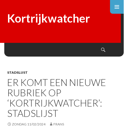
Kortrijkwatcher
Search
SKIP
TO
CONTENT
STADSLIJST
ER KOMT EEN NIEUWE
RUBRIEK OP
‘KORTRIJKWATCHER’:
STADSLIJST
ZONDAG 11/02/2024
FRANS