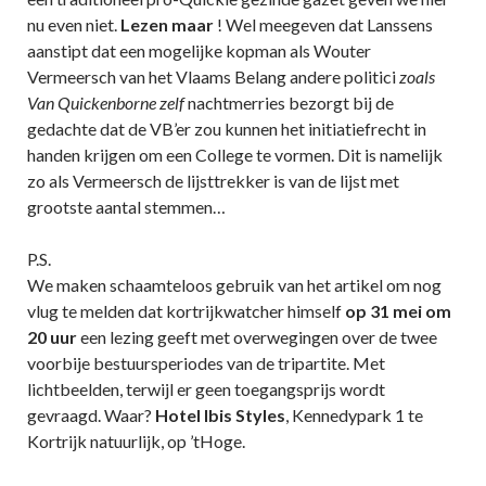
nu even niet.
Lezen maar
! Wel meegeven dat Lanssens
aanstipt dat een mogelijke kopman als Wouter
Vermeersch van het Vlaams Belang andere politici
zoals
Van Quickenborne zelf
nachtmerries bezorgt bij de
gedachte dat de VB’er zou kunnen het initiatiefrecht in
handen krijgen om een College te vormen. Dit is namelijk
zo als Vermeersch de lijsttrekker is van de lijst met
grootste aantal stemmen…
P.S.
We maken schaamteloos gebruik van het artikel om nog
vlug te melden dat kortrijkwatcher himself
op 31 mei om
20 uur
een lezing geeft met overwegingen over de twee
voorbije bestuursperiodes van de tripartite. Met
lichtbeelden, terwijl er geen toegangsprijs wordt
gevraagd. Waar?
Hotel Ibis Styles
, Kennedypark 1 te
Kortrijk natuurlijk, op ’tHoge.