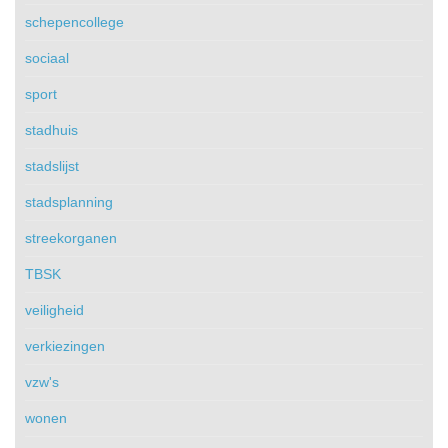
schepencollege
sociaal
sport
stadhuis
stadslijst
stadsplanning
streekorganen
TBSK
veiligheid
verkiezingen
vzw's
wonen