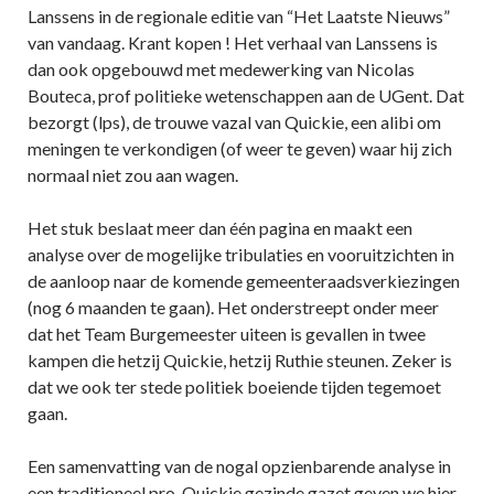
Lanssens in de regionale editie van “Het Laatste Nieuws”
van vandaag. Krant kopen ! Het verhaal van Lanssens is
dan ook opgebouwd met medewerking van Nicolas
Bouteca, prof politieke wetenschappen aan de UGent. Dat
bezorgt (lps), de trouwe vazal van Quickie, een alibi om
meningen te verkondigen (of weer te geven) waar hij zich
normaal niet zou aan wagen.
Het stuk beslaat meer dan één pagina en maakt een
analyse over de mogelijke tribulaties en vooruitzichten in
de aanloop naar de komende gemeenteraadsverkiezingen
(nog 6 maanden te gaan). Het onderstreept onder meer
dat het Team Burgemeester uiteen is gevallen in twee
kampen die hetzij Quickie, hetzij Ruthie steunen. Zeker is
dat we ook ter stede politiek boeiende tijden tegemoet
gaan.
Een samenvatting van de nogal opzienbarende analyse in
een traditioneel pro-Quickie gezinde gazet geven we hier