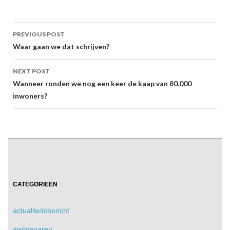
Post
PREVIOUS POST
navigation
Waar gaan we dat schrijven?
NEXT POST
Wanneer ronden we nog een keer de kaap van 80.000
inwoners?
CATEGORIEËN
actualiteitsbericht
ambtenaren