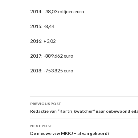
2014: -38,03 miljoen euro
2015: -8,44
2016: +3,02
2017: -889.662 euro
2018: -753.825 euro
Post
PREVIOUS POST
navigation
Redactie van “Kortrijkwatcher” naar onbewoond eil
NEXT POST
De nieuwe vzw MKKJ – al van gehoord?