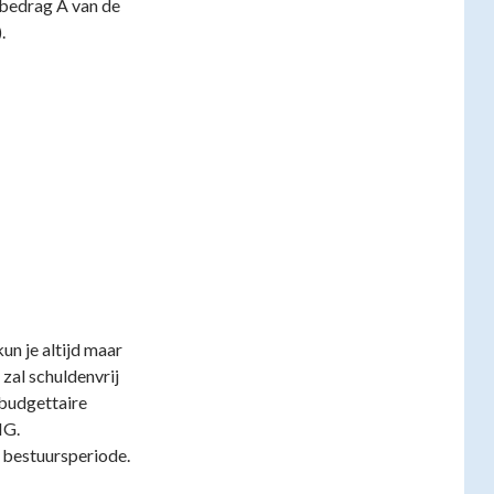
 bedrag Â van de
.
n je altijd maar
zal schuldenvrij
t budgettaire
NG.
 bestuursperiode.