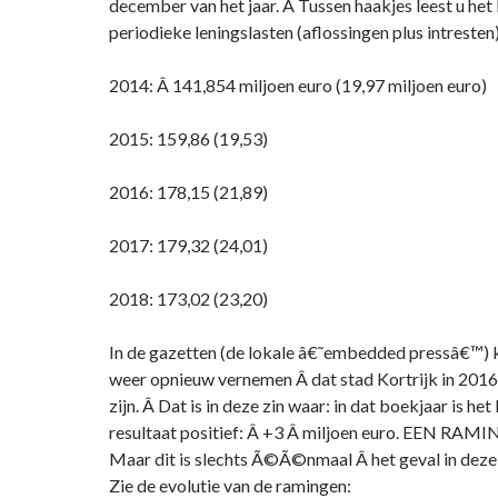
december van het jaar. Â Tussen haakjes leest u het
periodieke leningslasten (aflossingen plus intresten)
2014: Â 141,854 miljoen euro (19,97 miljoen euro)
2015: 159,86 (19,53)
2016: 178,15 (21,89)
2017: 179,32 (24,01)
2018: 173,02 (23,20)
In de gazetten (de lokale â€˜embedded pressâ€™) ku
weer opnieuw vernemen Â dat stad Kortrijk in 2016 
zijn. Â Dat is in deze zin waar: in dat boekjaar is he
resultaat positief: Â +3 Â miljoen euro. EEN RAMI
Maar dit is slechts Ã©Ã©nmaal Â het geval in deze
Zie de evolutie van de ramingen: