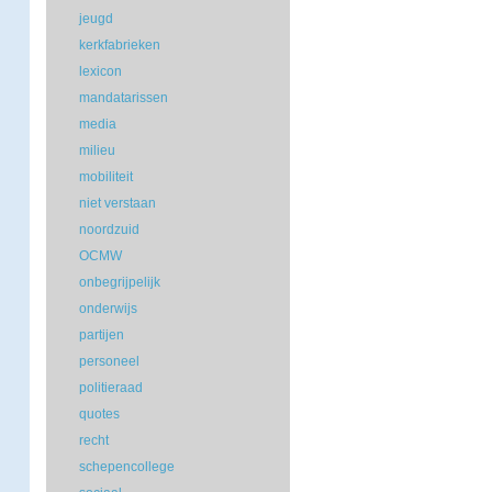
jeugd
kerkfabrieken
lexicon
mandatarissen
media
milieu
mobiliteit
niet verstaan
noordzuid
OCMW
onbegrijpelijk
onderwijs
partijen
personeel
politieraad
quotes
recht
schepencollege