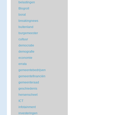
belastingen
Blogroll
borat
breakingnews
buitenland
burgemeester
cultuur
democratie
demografie
economie
errata
gemeentebedrijven
gemeentefinanciën
gemeenteraad
geschiedenis
hersenscheet
ICT
infotainment
investeringen