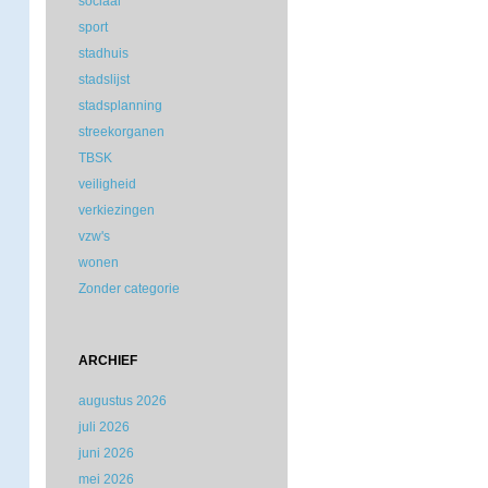
sociaal
sport
stadhuis
stadslijst
stadsplanning
streekorganen
TBSK
veiligheid
verkiezingen
vzw's
wonen
Zonder categorie
ARCHIEF
augustus 2026
juli 2026
juni 2026
mei 2026