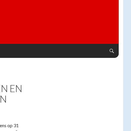
EN EN
EN
kens op 31