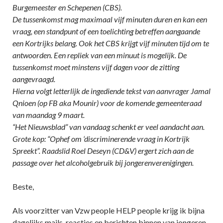
Burgemeester en Schepenen (CBS).
De tussenkomst mag maximaal vijf minuten duren en kan een
vraag, een standpunt of een toelichting betreffen aangaande
een Kortrijks belang. Ook het CBS krijgt vijf minuten tijd om te
antwoorden. Een repliek van een minuut is mogelijk. De
tussenkomst moet minstens vijf dagen voor de zitting
aangevraagd.
Hierna volgt letterlijk de ingediende tekst van aanvrager Jamal
Qnioen (op FB aka Mounir) voor de komende gemeenteraad
van maandag 9 maart.
“Het Nieuwsblad” van vandaag schenkt er veel aandacht aan.
Grote kop: “Ophef om ‘discriminerende vraag in Kortrijk
Spreekt”. Raadslid Roel Deseyn (CD&V) ergert zich aan de
passage over het alcoholgebruik bij jongerenverenigingen.
Beste,
Als voorzitter van Vzw people HELP people krijg ik bijna
dagelijks mails, reacties en berichten binnen van jongeren