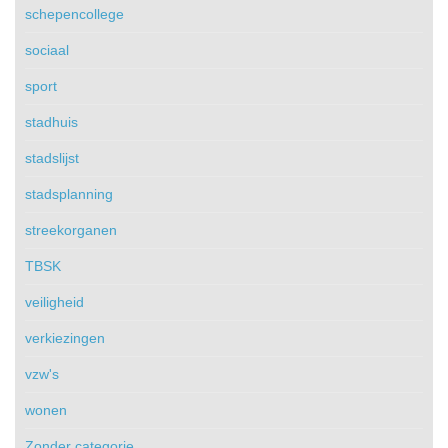
schepencollege
sociaal
sport
stadhuis
stadslijst
stadsplanning
streekorganen
TBSK
veiligheid
verkiezingen
vzw's
wonen
Zonder categorie