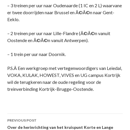
– 3 treinen per uur naar Oudenaarde (1 IC en 2 L) waarvane
er twee doorrijden naar Brussel en Ã©Ã©n naar Gent-
Eeklo.
– 2 treinen per uur naar Lille-Flandre (Ã©Ã©n vanuit
Oostende en Ã©Ã©n vanuit Antwerpen).
– 1 trein per uur naar Doornik.
P.S.Â Een werkgroep met vertegenwoordigers van Leiedal,
VOKA, KULAK, HOWEST, VIVES en UG campus Kortrijk
wil de terugkeren naar de oude regeling voor de
treinverbinding Kortrijk-Brugge-Oostende.
Post
PREVIOUS POST
navigation
Over de herinrichting van het kruispunt Korte en Lange