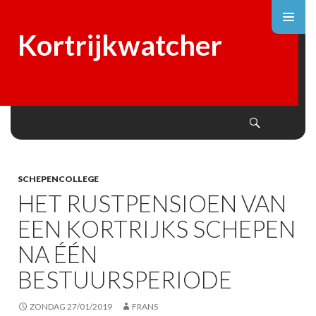
Kortrijkwatcher
Search
SKIP
TO
CONTENT
SCHEPENCOLLEGE
HET RUSTPENSIOEN VAN
EEN KORTRIJKS SCHEPEN
NA ÉÉN
BESTUURSPERIODE
ZONDAG 27/01/2019
FRANS