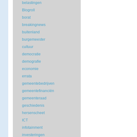
belastingen
Blogroll
borat
breakingnews
buitenland
burgemeester
cultuur
democratie
demografie
economie
errata
gemeentebedrijven
gemeentefinanciën
gemeenteraad
geschiedenis
hersenscheet
ICT
infotainment
investeringen