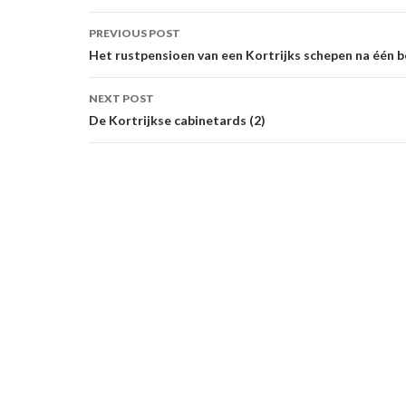
Post
PREVIOUS POST
navigation
Het rustpensioen van een Kortrijks schepen na één 
NEXT POST
De Kortrijkse cabinetards (2)