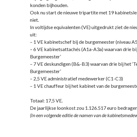
konden bijhouden.
Ook nu start de nieuwe tripartite met 19 kabinetsled
niet.
In voltijdse equivalenten (VE) uitgedrukt ziet de ni
uit:
– 1 VE kabinetschef bij de burgemeester (niveau 
– 6 VE kabinetsattachés (A1a-A3a) waarvan drie bi
Burgemeester’
– 7 VE deskundigen (B&-B3) waarvan drie bij het ‘
Burgemeester’
– 2,5 VE administratief medewerker (C1-C3)
– 1 VE chauffeur bij het kabinet van de burgemees
Totaal: 17,5 VE.
De jaarlijkse loonkost zou 1.126.517 euro bedragen
(In een volgende editie de namen van de kabinetsmedewe