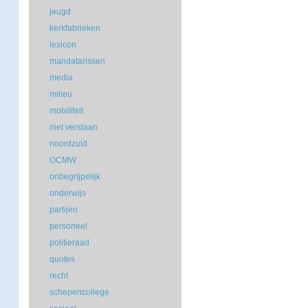
jeugd
kerkfabrieken
lexicon
mandatarissen
media
milieu
mobiliteit
niet verstaan
noordzuid
OCMW
onbegrijpelijk
onderwijs
partijen
personeel
politieraad
quotes
recht
schepencollege