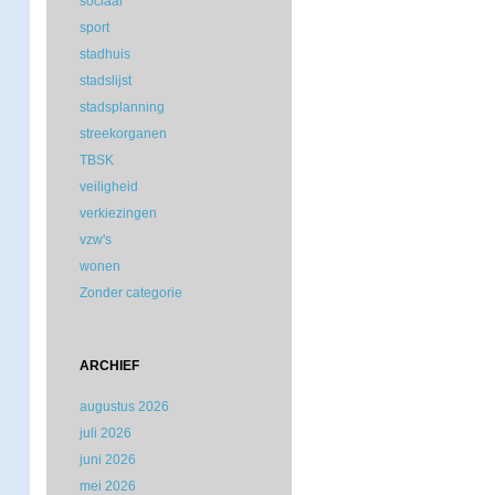
sociaal
sport
stadhuis
stadslijst
stadsplanning
streekorganen
TBSK
veiligheid
verkiezingen
vzw's
wonen
Zonder categorie
ARCHIEF
augustus 2026
juli 2026
juni 2026
mei 2026