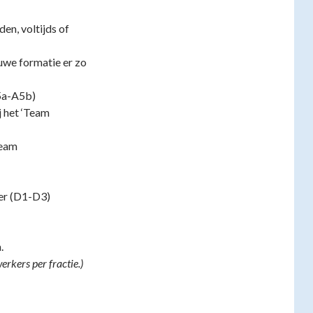
en, voltijds of
euwe formatie er zo
A5a-A5b)
j het ‘Team
Team
ter (D1-D3)
.
rkers per fractie.)