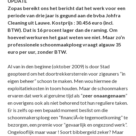
UPDATE
Zopas bereikt ons het bericht dat het werk voor een
periode van drie jaar is gegund aan de bvba Johfra
Cleaning uit Lauwe. Kostprijs : 30.456 euro (incl.
BTW). Dat is 16 procent lager dan de raming. Om
hoeveel werkuren het gaat weten we niet. Maar zo’n
professionele schoonmaakploeg vraagt algauw 35
euro per uur, zonder BTW.
Al van in den beginne (oktober 2009) is door Stad
geopteerd om het doortrekkersterrein voor zigeuners “in
eigen beheer” schoon te maken. Men wou hiermee de
exploitatiekosten in toom houden. Maar de schoonmakers
ervaren dat werk al geruime tijd als “
zeer onaangenaam
”
en overigens ook als niet behorend tot hun reguliere taken.
Er is zelfs op een bepaald moment beslist om die
schoonmakersploeg een “financiÃ«le tegemoetkoming” te
bezorgen, een premie voor “gevaarlijk en ongezond werk”.
Ongelooflijk maar waar ! Soort bibbergeld zeker? Maar