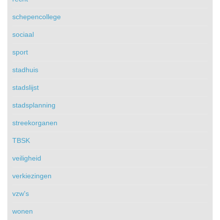
schepencollege
sociaal
sport
stadhuis
stadslijst
stadsplanning
streekorganen
TBSK
veiligheid
verkiezingen
vzw's
wonen