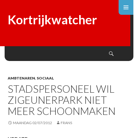
Kortrijkwatcher
Search
SKIP
TO
CONTENT
AMBTENAREN
,
SOCIAAL
STADSPERSONEEL WIL
ZIGEUNERPARK NIET
MEER SCHOONMAKEN
MAANDAG 02/07/2012
FRANS