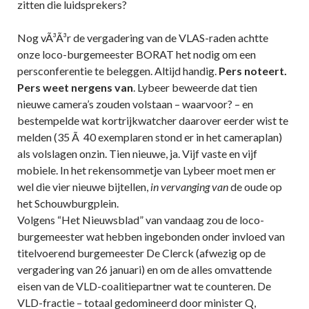
zitten die luidsprekers?
Nog vÃ³Ã³r de vergadering van de VLAS-raden achtte
onze loco-burgemeester BORAT het nodig om een
persconferentie te beleggen. Altijd handig.
Pers noteert.
Pers weet nergens van
. Lybeer beweerde dat tien
nieuwe camera’s zouden volstaan – waarvoor? – en
bestempelde wat kortrijkwatcher daarover eerder wist te
melden (35 Ã 40 exemplaren stond er in het cameraplan)
als volslagen onzin. Tien nieuwe, ja. Vijf vaste en vijf
mobiele. In het rekensommetje van Lybeer moet men er
wel die vier nieuwe bijtellen,
in vervanging van
de oude op
het Schouwburgplein.
Volgens “Het Nieuwsblad” van vandaag zou de loco-
burgemeester wat hebben ingebonden onder invloed van
titelvoerend burgemeester De Clerck (afwezig op de
vergadering van 26 januari) en om de alles omvattende
eisen van de VLD-coalitiepartner wat te counteren. De
VLD-fractie – totaal gedomineerd door minister Q,