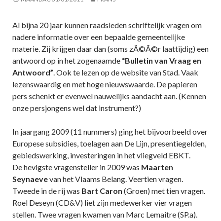
Al bijna 20 jaar kunnen raadsleden schriftelijk vragen om
nadere informatie over een bepaalde gemeentelijke
materie. Zij krijgen daar dan (soms zÃ©Ã©r laattijdig) een
antwoord op in het zogenaamde
“Bulletin van Vraag en
Antwoord”
. Ook te lezen op de website van Stad. Vaak
lezenswaardig en met hoge nieuwswaarde. De papieren
pers schenkt er evenwel nauwelijks aandacht aan. (Kennen
onze persjongens wel dat instrument?)
In jaargang 2009 (11 nummers) ging het bijvoorbeeld over
Europese subsidies, toelagen aan De Lijn, presentiegelden,
gebiedswerking, investeringen in het vliegveld EBKT.
De hevigste vragensteller in 2009 was
Maarten
Seynaeve
van het Vlaams Belang. Veertien vragen.
Tweede in de rij was
Bart Caron
(Groen) met tien vragen.
Roel Deseyn (CD&V) liet zijn medewerker vier vragen
stellen. Twee vragen kwamen van Marc Lemaitre (SP.a).