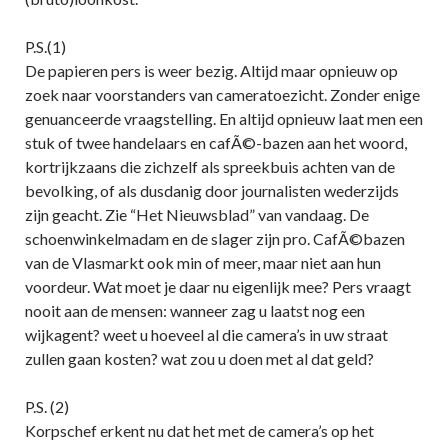
P.S.(1)
De papieren pers is weer bezig. Altijd maar opnieuw op
zoek naar voorstanders van cameratoezicht. Zonder enige
genuanceerde vraagstelling. En altijd opnieuw laat men een
stuk of twee handelaars en cafÃ©-bazen aan het woord,
kortrijkzaans die zichzelf als spreekbuis achten van de
bevolking, of als dusdanig door journalisten wederzijds
zijn geacht. Zie “Het Nieuwsblad” van vandaag. De
schoenwinkelmadam en de slager zijn pro. CafÃ©bazen
van de Vlasmarkt ook min of meer, maar niet aan hun
voordeur. Wat moet je daar nu eigenlijk mee? Pers vraagt
nooit aan de mensen: wanneer zag u laatst nog een
wijkagent? weet u hoeveel al die camera’s in uw straat
zullen gaan kosten? wat zou u doen met al dat geld?
P.S. (2)
Korpschef erkent nu dat het met de camera’s op het