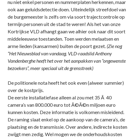
nu niet enkel personen en nummerplaten herkennen, maar
ook aan geluidsdetectie doen. Uiteindelijk streefdoel van
de burgemeester is zelfs om via soort trajectcontrole op
termijn personen uit de stad te weren! Als het van onze
Kortrijkse VLD afhangt gaan we alhier ook naar dit soort
middeleeuwse toestanden. Toen werden melaatsen en
arme lieden (kansarmen) buiten de poort gezet.
(Zie nog
“Het Nieuwsblad van vandaag. VLD-raadslid Anthony
Vandenberghe heeft het over het aanpakken van “ongewenste
bezoekers”, meer speciaal uit de grensstreek)
De politionele nota heeft het ook even (alweer summier)
over de kostprijs.
De eerste installatiefase alleen al zou met 35 Ã 40
camera’s van 800.000 euro tot Ã©Ã©n miljoen euro
kunnen kosten. Deze informatie is volkomen misleidend.
De raming slaat enkel op de aankoop van de camera’s, de
plaatsing en de transmissie. Over andere, indirecte kosten
zwijgt men zedig. Wel mogen we de onderhoudskosten