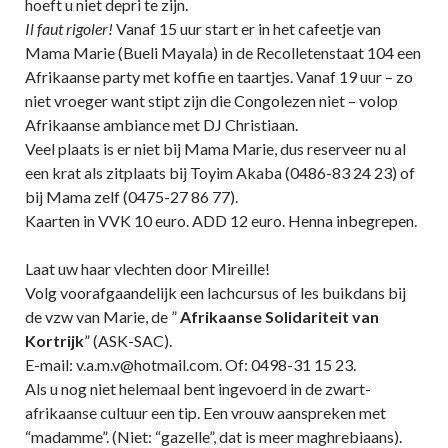
hoeft u niet depri te zijn.
Il faut rigoler!
Vanaf 15 uur start er in het cafeetje van
Mama Marie (Bueli Mayala) in de Recolletenstaat 104 een
Afrikaanse party met koffie en taartjes. Vanaf 19 uur – zo
niet vroeger want stipt zijn die Congolezen niet – volop
Afrikaanse ambiance met DJ Christiaan.
Veel plaats is er niet bij Mama Marie, dus reserveer nu al
een krat als zitplaats bij Toyim Akaba (0486-83 24 23) of
bij Mama zelf (0475-27 86 77).
Kaarten in VVK 10 euro. ADD 12 euro. Henna inbegrepen.
Laat uw haar vlechten door Mireille!
Volg voorafgaandelijk een lachcursus of les buikdans bij
de vzw van Marie, de ”
Afrikaanse Solidariteit van
Kortrijk
” (ASK-SAC).
E-mail: v.a.m.v@hotmail.com. Of: 0498-31 15 23.
Als u nog niet helemaal bent ingevoerd in de zwart-
afrikaanse cultuur een tip. Een vrouw aanspreken met
“madamme”. (Niet: “gazelle”, dat is meer maghrebiaans).