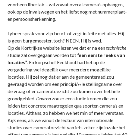
voorheen libertair – wil zowat overal camera’s ophangen,
ook op de invalswegen en het liefst nog met nummerplaat-
en persoonsherkenning.
Lybeer sprak voor zijn beurt, of zegt in feite niet alles. Hij
is geen burgemeester, toch? NEEN. Hij is wnd.
Op de Kortrijkse website lezen we dat er na een
technische
studie zal overgegaan worden tot
“een eerste reeks van
locaties”
. En korpschef Eeckhout had het op de
vergadering wel degelijk over meerdere mogelijke
locaties. Hij zei nog dat er aan de gemeenteraad zou
gevraagd worden om een principiÃ«le stellingname over
de vraag of er cameratoezicht zou komen over het hele
grondgebied.
Daarna
zou er een studie komen die zou
leiden tot concrete maatregelen qua soorten camera’s en
locaties. Althans, zo hebben we het min of meer verstaan.
Kijk eens, als we vanuit de lectuur van internationale
studies over cameratoezicht van iets zeker zijn inzake het
effect van camera’s is het wel dit: 10 camera’s leiden tot 40