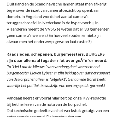
Duitsland en de Scandinavische landen staat men afkerig
tegenover de inzet van cameratoezicht op openbaar
domein. In Engeland wordt het aantal camera’s
teruggeschroefd. In Nederland is de hype voorbij. In
Vlaanderen meent de VVSG te weten dat er 33 gemeenten
geen camera’s wensen. (En hoeveel zouden er niet zijn
alwaar men het onderwerp gewoon laat rusten?)
Raadsleden, schepenen, burgemeesters, BURGERS
zijn daar allemaal tegader niet over geÃ¯nformeerd.
(In “Het Laatste Nieuws” van vandaag doet waarnemend
burgemeester Lieven Lybeer er zijn beklag over dat het rapport
van de korpschef alhier is “uitgelekt”. Genaamde Borat heeft
waarlijk het politiek bewustzijn van een ongepelde garnaal.)
Vandaag heerst er vooral hilariteit op onze KW-redactie
bij het herlezen van de nota van de korpschef.
Dat technische gedeelte van het werkstuk getuigt van een
ontroerende eenvoud. De beschrijving van