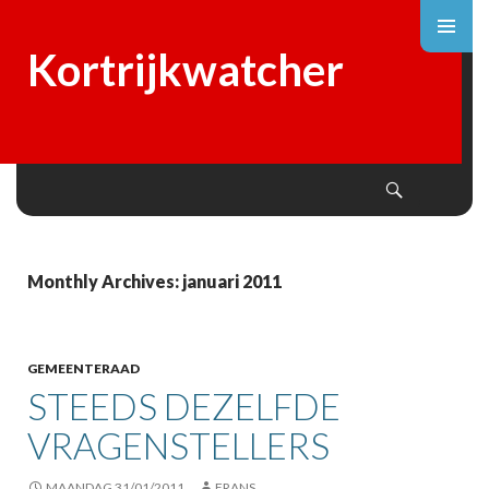
Kortrijkwatcher
Search
SKIP
TO
CONTENT
Monthly Archives: januari 2011
GEMEENTERAAD
STEEDS DEZELFDE
VRAGENSTELLERS
MAANDAG 31/01/2011
FRANS