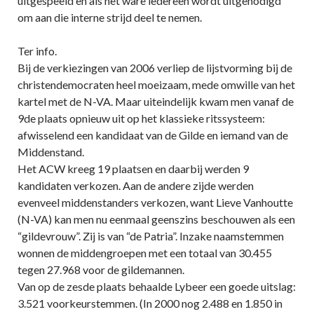
uitgespeeld en als het ware iedereen wordt uitgenodigd
om aan die interne strijd deel te nemen.
Ter info.
Bij de verkiezingen van 2006 verliep de lijstvorming bij de
christendemocraten heel moeizaam, mede omwille van het
kartel met de N-VA. Maar uiteindelijk kwam men vanaf de
9de plaats opnieuw uit op het klassieke ritssysteem:
afwisselend een kandidaat van de Gilde en iemand van de
Middenstand.
Het ACW kreeg 19 plaatsen en daarbij werden 9
kandidaten verkozen. Aan de andere zijde werden
evenveel middenstanders verkozen, want Lieve Vanhoutte
(N-VA) kan men nu eenmaal geenszins beschouwen als een
“gildevrouw”. Zij is van “de Patria”. Inzake naamstemmen
wonnen de middengroepen met een totaal van 30.455
tegen 27.968 voor de gildemannen.
Van op de zesde plaats behaalde Lybeer een goede uitslag:
3.521 voorkeurstemmen. (In 2000 nog 2.488 en 1.850 in