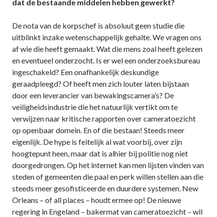
dat de bestaande middelen hebben gewerkt?
De nota van de korpschef is absoluut geen studie die
uitblinkt inzake wetenschappelijk gehalte. We vragen ons
af wie die heeft gemaakt. Wat die mens zoal heeft gelezen
en eventueel onderzocht. Is er wel een onderzoeksbureau
ingeschakeld? Een onafhankelijk deskundige
geraadpleegd? Of heeft men zich louter laten bijstaan
door een leverancier van bewakingscamera’s? De
veiligheidsindustrie die het natuurlijk vertikt om te
verwijzen naar kritische rapporten over cameratoezicht
op openbaar domein. En of die bestaan! Steeds meer
eigenlijk. De hype is feitelijk al wat voorbij, over zijn
hoogtepunt heen, maar dat is alhier bij politie nog niet
doorgedrongen. Op het internet kan men lijsten vinden van
steden of gemeenten die paal en perk willen stellen aan die
steeds meer gesofisticeerde en duurdere systemen. New
Orleans – of all places – houdt ermee op! De nieuwe
regering in Engeland – bakermat van cameratoezicht – wil