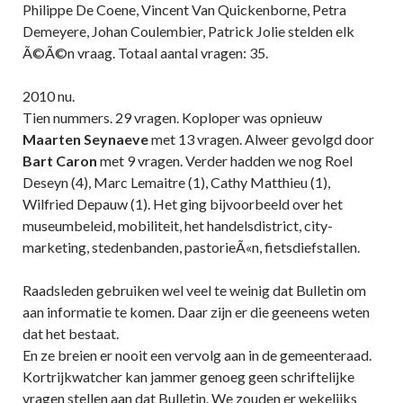
Philippe De Coene, Vincent Van Quickenborne, Petra
Demeyere, Johan Coulembier, Patrick Jolie stelden elk
Ã©Ã©n vraag. Totaal aantal vragen: 35.
2010 nu.
Tien nummers. 29 vragen. Koploper was opnieuw
Maarten Seynaeve
met 13 vragen. Alweer gevolgd door
Bart Caron
met 9 vragen. Verder hadden we nog Roel
Deseyn (4), Marc Lemaitre (1), Cathy Matthieu (1),
Wilfried Depauw (1). Het ging bijvoorbeeld over het
museumbeleid, mobiliteit, het handelsdistrict, city-
marketing, stedenbanden, pastorieÃ«n, fietsdiefstallen.
Raadsleden gebruiken wel veel te weinig dat Bulletin om
aan informatie te komen. Daar zijn er die geeneens weten
dat het bestaat.
En ze breien er nooit een vervolg aan in de gemeenteraad.
Kortrijkwatcher kan jammer genoeg geen schriftelijke
vragen stellen aan dat Bulletin. We zouden er wekelijks