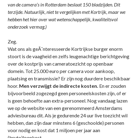
van de camera’s in Rotterdam beslaat 150 bladzijden. Dit
terzijde. Natuurlijk, niet te vergelijken met Kortrijk, maar we
hebben het hier over wat wetenschappelijk, kwaliteitsvol
onderzoek vermag.)
Zeg.
Wat ons als geÃ¯nteresseerde Kortrijkse burger enorm
stoort is de vaagheid en zelfs leugenachtige berichtgeving
over de kostprijs van cameratoezicht op openbaar
domein. Tot 25.000 euro per camera voor aankoop,
plaatsing en transmissie? Er zijn nog duurdere beschikbaar
hoor.
Men verzwijgt de indirecte kosten.
En er zouden
bijvoorbeeld zogezegd geen personeelskosten zijn, of er
is geen behoefte aan extra-personeel. Nog vandaag lazen
we op de website van een gerenommeerd Amsterdams
adviesbureau dit. Als je gedurende 24 uur live toezicht wil
hebben, dan zijn daar minstens 6 (geschoolde) personen
voor nodig en kost dat 1 miljoen per jaar aan
(bruto)loonkost.