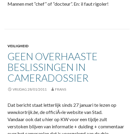
Mannen met “chef” of “docteur”. En: il faut rigoler!
VEILIGHEID
GEEN OVERHAASTE
BESLISSINGEN IN
CAMERADOSSIER
VRIJDAG 28/01/2011
FRANS
Dat bericht staat letterlijk sinds 27 januari te lezen op
www.kortrijk.be
, de officiÃ«le website van Stad.
Vandaar ook dat u hier op KW voor een tijdje zult
verstoken blijven van informatie + duiding + commentaar
over het cameraplan dat is voorgelegd aan de drie