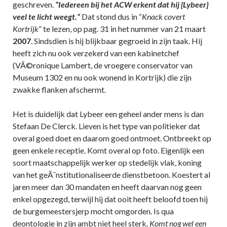
geschreven.
“Iedereen bij het ACW erkent dat hij {Lybeer}
veel te licht weegt.”
Dat stond dus in “
Knack covert
Kortrijk
” te lezen, op pag. 31 in het nummer van 21 maart
2007
. Sindsdien is hij blijkbaar gegroeid in zijn taak. Hij
heeft zich nu ook verzekerd van een kabinetchef
(VÃ©ronique Lambert, de vroegere conservator van
Museum 1302 en nu ook wonend in Kortrijk) die zijn
zwakke flanken afschermt.
Het is duidelijk dat Lybeer een geheel ander mens is dan
Stefaan De Clerck. Lieven is het type van politieker dat
overal goed doet en daarom goed ontmoet. Ontbreekt op
geen enkele receptie. Komt overal op foto. Eigenlijk een
soort maatschappelijk werker op stedelijk vlak, koning
van het geÃ¯nstitutionaliseerde dienstbetoon. Koestert al
jaren meer dan 30 mandaten en heeft daarvan nog geen
enkel opgezegd, terwijl hij dat ooit heeft beloofd toen hij
de burgemeestersjerp mocht omgorden. Is qua
deontologie in zijn ambt niet heel sterk.
Komt nog wel een