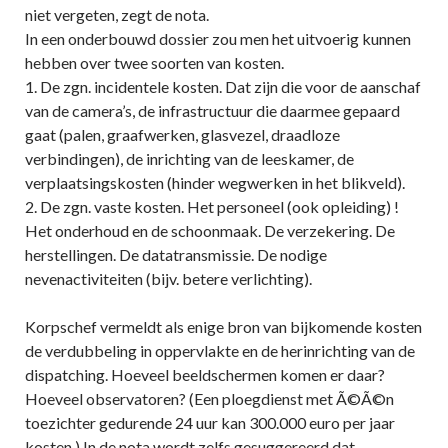
niet vergeten, zegt de nota.
In een onderbouwd dossier zou men het uitvoerig kunnen
hebben over twee soorten van kosten.
1. De zgn. incidentele kosten. Dat zijn die voor de aanschaf
van de camera’s, de infrastructuur die daarmee gepaard
gaat (palen, graafwerken, glasvezel, draadloze
verbindingen), de inrichting van de leeskamer, de
verplaatsingskosten (hinder wegwerken in het blikveld).
2. De zgn. vaste kosten. Het personeel (ook opleiding) !
Het onderhoud en de schoonmaak. De verzekering. De
herstellingen. De datatransmissie. De nodige
nevenactiviteiten (bijv. betere verlichting).
Korpschef vermeldt als enige bron van bijkomende kosten
de verdubbeling in oppervlakte en de herinrichting van de
dispatching. Hoeveel beeldschermen komen er daar?
Hoeveel observatoren? (Een ploegdienst met Ã©Ã©n
toezichter gedurende 24 uur kan 300.000 euro per jaar
kosten.) In de nota wordt zelfs gesuggereerd dat