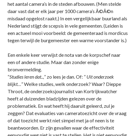
het aantal camera’s in de steden afbouwen. (Men stelde
daar vast dat er elk jaar per 1000 camera’s Ã©Ã©n
misdaad opgelost raakt.) In een vergelijkbaar buurland als
Nederland stijgt de scepsis in vele gemeenten. (Leiden is
een actueel mooi voorbeeld: de gemeenteraad is mordicus
tegen terwijl de burgemeester een warme voorstander is.)
Een enkele keer verwijst de nota van de korpschef naar
een of andere studie. Maar dan zonder enige
bronvermelding.
“
Studies leren dat..,
” zo lees je dan. Of: ”
Uit onderzoek
blijkt…
” Welke studies, welk onderzoek? Waar? Dieppe
Throot, de onderzoeksjournalist van Kortrijkwatcher
heeft al duizenden bladzijden gelezen over de
problematiek. En wat heeft hij daaruit geleerd, zul je
zeggen? Dat evaluaties van cameratoezicht over de vraag
of dat toezicht werkt niet simpel met ja of neen is te
beantwoorden. Er zijn gevallen waar de effectiviteit
eenvoudig weg niet is vast te stellen. Het is niet eenvoudig.