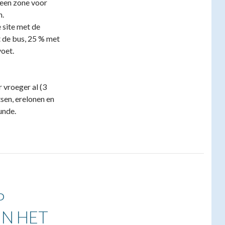
 een zone voor
n.
 site met de
 de bus, 25 % met
voet.
 vroeger al (3
tsen, erelonen en
unde.
P
IN HET