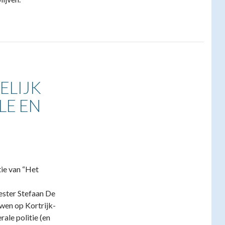
ELIJK
LE EN
tie van “Het
ester Stefaan De
wen op Kortrijk-
ale politie (en