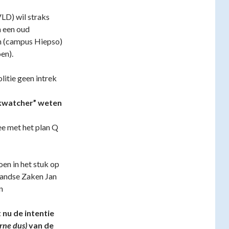
LD) wil straks
n een oud
n (campus Hiepso)
en).
itie geen intrek
jkwatcher” weten
ee met het plan Q
en in het stuk op
landse Zaken Jan
n
nu de intentie
rne dus)
van de