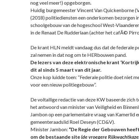
nog veel meer!) opgeborgen.
Huidig burgemeester Vincent Van Quickenborne (V
(2018) politiediensten een onderkomen bezorgen i
schoolgebouw van de hogeschool West-Vlaandere
in de Renaat De Rudderlaan (achter het cafÃ© Pirro
De krant HLN meldt vandaag dus dat de federale pol
zal nemen in dat nog om te HERbouwen pand.
De lezers van deze elektronische krant ‘Kortri
dit al sinds 5 maart van dit jaar.
Onze kop luidde toen: “Federale politie doet niet m
voor een nieuw politiegebouw”.
De voltallige redactie van deze KW baseerde zich to
het antwoord van minister van Veiligheid en Binnen
Jambon op een parlementaire vraag van Kamerlid e
gemeenteraadslid Roel Deseyn (CD&V).
Minister Jambon:
“De Regie der Gebouwen heeft 
om de bestaande site
(de vroegere Rijkwachtkaze