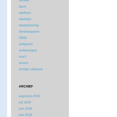
sociaal
sport
stadhuis
stadslijst
stadsplanning
streekorganen
TBSK
veiligheid
verkiezingen
vzw's
wonen
Zonder categorie
ARCHIEF
augustus 2026
juli 2026
juni 2026
mei 2026