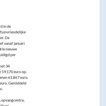
d in de
fsonvriendelijke
er. De
f vanaf januari
rie nieuwe
uldigd per
met 34
t 59.170 euro op.
enen 61.867 euro.
7 euro. Gemiddeld
o.
s, opvangcentra,
ijven.