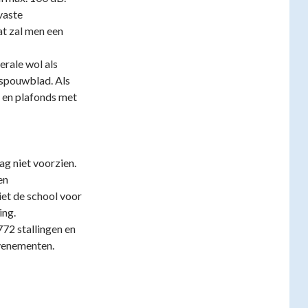
vaste
at zal men een
rale wol als
nspouwblad. Als
 en plafonds met
ag niet voorzien.
en
et de school voor
ing.
772 stallingen en
evenementen.