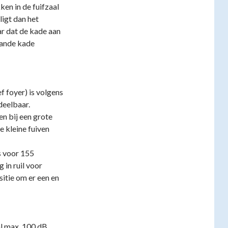
en in de fuifzaal
ligt dan het
ar dat de kade aan
ande kade
f foyer) is volgens
deelbaar.
n bij een grote
 kleine fuiven
s voor 155
in ruil voor
itie om er een en
al max. 100 dB.