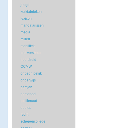
jeugd
kerkfabrieken
lexicon
mandatarissen
media
milieu
mobiliteit
niet verstaan
noordzuid
OCMW
onbegrijpelijk
onderwijs
partijen
personeel
politieraad
quotes
recht
schepencollege