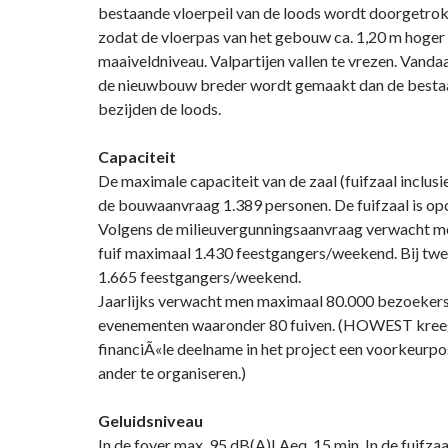
bestaande vloerpeil van de loods wordt doorgetrokk
zodat de vloerpas van het gebouw ca. 1,20 m hoger 
maaiveldniveau. Valpartijen vallen te vrezen. Vanda
de nieuwbouw breder wordt gemaakt dan de besta
bezijden de loods.
Capaciteit
De maximale capaciteit van de zaal (fuifzaal inclusie
de bouwaanvraag 1.389 personen. De fuifzaal is op
Volgens de milieuvergunningsaanvraag verwacht me
fuif maximaal 1.430 feestgangers/weekend. Bij twee
1.665 feestgangers/weekend.
Jaarlijks verwacht men maximaal 80.000 bezoeker
evenementen waaronder 80 fuiven. (HOWEST kreeg 
financiÃ«le deelname in het project een voorkeurpos
ander te organiseren.)
Geluidsniveau
In de foyer max. 95 dB(A)LAeq, 15 min. In de fuifza