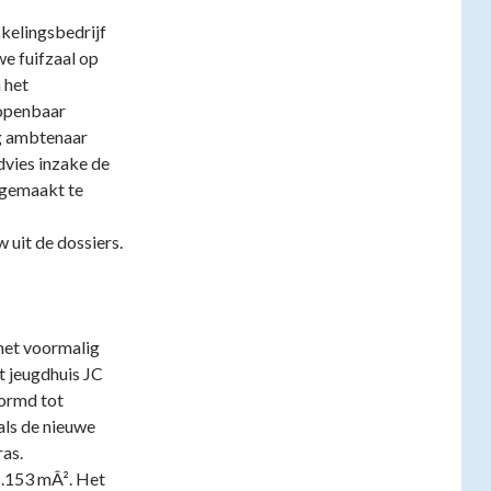
kelingsbedrijf
we fuifzaal op
 het
 openbaar
g ambtenaar
dvies inzake de
 gemaakt te
uit de dossiers.
 het voormalig
t jeugdhuis JC
vormd tot
ls de nieuwe
ras.
1.153 mÂ². Het