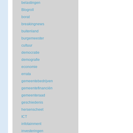
belastingen
Blogroll
borat
breakingnews
buitenland
burgemeester
cultuur
democratie
demografie
economie
errata
gemeentebedrijven
gemeentefinanciën
gemeenteraad
geschiedenis
hersenscheet
ICT
infotainment
investeringen