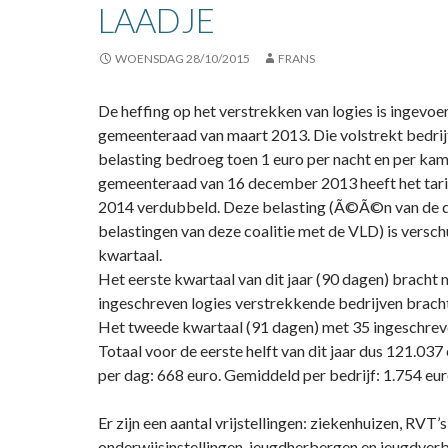
LAADJE
WOENSDAG 28/10/2015
FRANS
De heffing op het verstrekken van logies is ingevoer
gemeenteraad van maart 2013. Die volstrekt bedrij
belasting bedroeg toen 1 euro per nacht en per kam
gemeenteraad van 16 december 2013 heeft het tarie
2014 verdubbeld. Deze belasting (Ã©Ã©n van de d
belastingen van deze coalitie met de VLD) is versch
kwartaal.
Het eerste kwartaal van dit jaar (90 dagen) bracht 
ingeschreven logies verstrekkende bedrijven brach
Het tweede kwartaal (91 dagen) met 35 ingeschrev
Totaal voor de eerste helft van dit jaar dus 121.03
per dag: 668 euro. Gemiddeld per bedrijf: 1.754 eur
Er zijn een aantal vrijstellingen: ziekenhuizen, RVT’
onderwijsinstellingen, jeugdherbergen en jeugdverbl