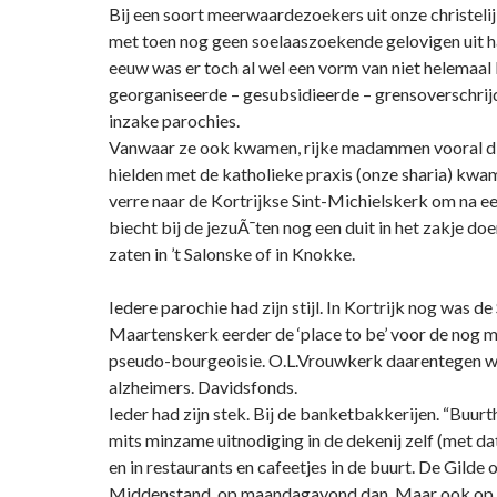
Bij een soort meerwaardezoekers uit onze christe
met toen nog geen soelaaszoekende gelovigen uit h
eeuw was er toch al wel een vorm van niet helemaal
georganiseerde – gesubsidieerde – grensoverschrij
inzake parochies.
Vanwaar ze ook kwamen, rijke madammen vooral di
hielden met de katholieke praxis (onze sharia) kwa
verre naar de Kortrijkse Sint-Michielskerk om na e
biecht bij de jezuÃ¯ten nog een duit in het zakje d
zaten in ’t Salonske of in Knokke.
Iedere parochie had zijn stijl. In Kortrijk nog was de 
Maartenskerk eerder de ‘place to be’ voor de nog 
pseudo-bourgeoisie. O.L.Vrouwkerk daarentegen w
alzheimers. Davidsfonds.
Ieder had zijn stek. Bij de banketbakkerijen. “Buur
mits minzame uitnodiging in de dekenij zelf (met da
en in restaurants en cafeetjes in de buurt. De Gilde 
Middenstand, op maandagavond dan. Maar ook op 