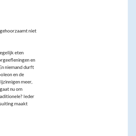
) gehoorzaamt niet
egelijk eten
orgeefleningen en
En niemand durft
poleon en de
ijzinnigen meer,
t gaat nu om
aditionele? Ieder
suiting maakt