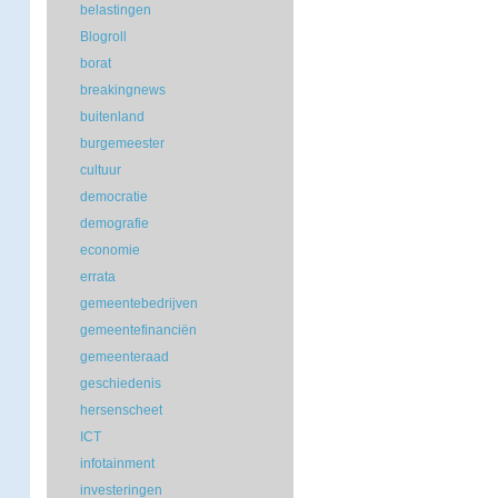
belastingen
Blogroll
borat
breakingnews
buitenland
burgemeester
cultuur
democratie
demografie
economie
errata
gemeentebedrijven
gemeentefinanciën
gemeenteraad
geschiedenis
hersenscheet
ICT
infotainment
investeringen