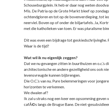
Schouwburgplein. Ik heb er daar nog weten doodvall
Mis. De Patria op de Grote Markt bleef op zondag
ochtendgloren en tot op de bovenverdieping, tot ie
neerviel. Boven op of onder de biljartafels. Ja, Kortr
met die katholieken van toen. Er was pluralisme binn
Dit was even een bijdrage tot geskiedschrijvinghe. P
Waar is de tijd?
Wat wil ik nu eigenlijk zeggen?
Dat we nu gevangen zitten in buurthuizen en o.c.’s d
architectonische en andere gezelligheid ons ook nie
levensvreugde kunnen bijbrengen.
Die O.C.’s van nu. Pure belemmeringen voor jonger
horizonten te verkennen.
We dwalen af?
Ik zal u straks nog een keer een opsomming geven 
cafÃ©s langs de Brugse Bane. De niet-gesubsidiee