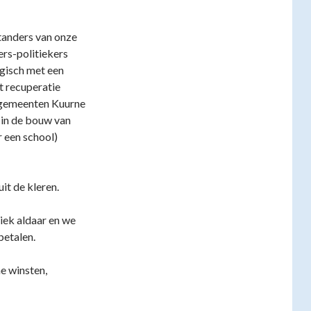
tanders van onze
ers-politiekers
ogisch met een
t recuperatie
e gemeenten Kuurne
 in de bouw van
r een school)
it de kleren.
iek aldaar en we
betalen.
ne winsten,