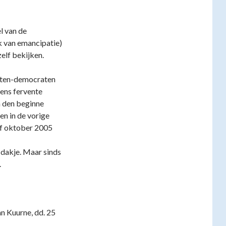
l van de
 van emancipatie)
elf bekijken.
isten-democraten
ens fervente
n den beginne
en in de vorige
af oktober 2005
n dakje. Maar sinds
.
n Kuurne, dd. 25