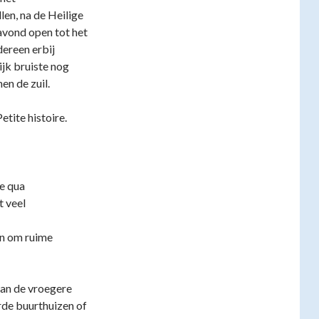
en, na de Heilige
avond open tot het
dereen erbij
ijk bruiste nog
en de zuil.
etite histoire.
ie qua
t veel
en om ruime
van de vroegere
rde buurthuizen of