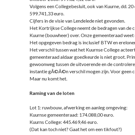
Volgens een Collegebesluit, ook van Kuurne, dd. 2
599.741,33 euro.
Cijfers in de visie van Lendelede niet gevonden.
Het Kortrijkse College neemt de bedragen van de co
Kuurne (bouwheer) over. Onze gemeenteraad weet 
Het opgegeven bedrag is inclusief BTW en erelone
Het verschil tussen wat het Kuurnse College acteert
gemeenteraad aldaar goedkeurde is niet groot. Pri
gewoonweg tussen de uitvoerende en de controlere
instantie gÃ©Ã©n verschil mogen zijn. Voor geen c
Maar nu komt het.
Raming van de loten
Lot 1: ruwbouw, afwerking en aanleg omgeving:
Kuurnse gemeenteraad: 174.088,00 euro.
Kuurns College: 445.469,46 euro.
(Dat kan toch niet? Gaat het om een tikfout?)