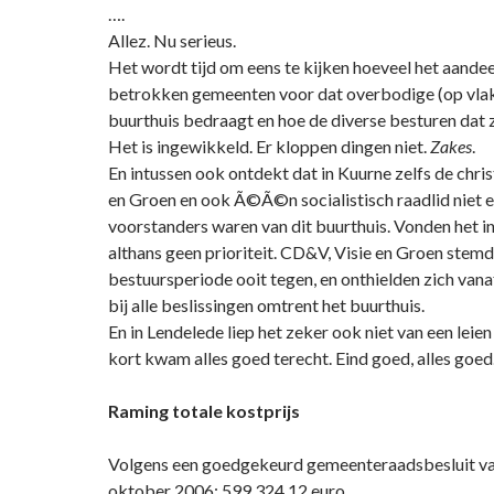
….
Allez. Nu serieus.
Het wordt tijd om eens te kijken hoeveel het aandee
betrokken gemeenten voor dat overbodige (op vlak
buurthuis bedraagt en hoe de diverse besturen dat z
Het is ingewikkeld. Er kloppen dingen niet.
Zakes
.
En intussen ook ontdekt dat in Kuurne zelfs de chr
en Groen en ook Ã©Ã©n socialistisch raadlid niet e
voorstanders waren van dit buurthuis. Vonden het i
althans geen prioriteit. CD&V, Visie en Groen stemd
bestuursperiode ooit tegen, en onthielden zich van
bij alle beslissingen omtrent het buurthuis.
En in Lendelede liep het zeker ook niet van een leie
kort kwam alles goed terecht. Eind goed, alles goed
Raming totale kostprijs
Volgens een goedgekeurd gemeenteraadsbesluit va
oktober 2006: 599.324,12 euro.