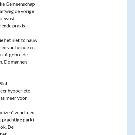
lijke Gemeenschap
alfweg de vorige
 bewust
dende praxis
e het niet zo nauw
men van heinde en
en uitgebreide
oen. De mannen
Sint-
meer hypocriete
as meer voor
thuizen” vond men
t prachtige park)
ook. De
het