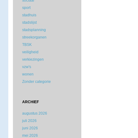
sociaal
sport
stadhuis
stadslijst
stadsplanning
streekorganen
TBSK
veiligheid
verkiezingen
vzw's
wonen
Zonder categorie
ARCHIEF
augustus 2026
juli 2026
juni 2026
mei 2026