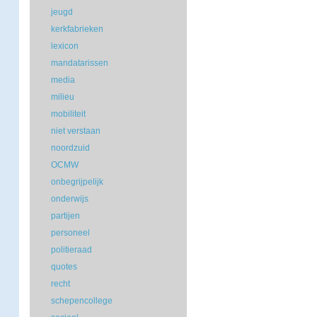
jeugd
kerkfabrieken
lexicon
mandatarissen
media
milieu
mobiliteit
niet verstaan
noordzuid
OCMW
onbegrijpelijk
onderwijs
partijen
personeel
politieraad
quotes
recht
schepencollege