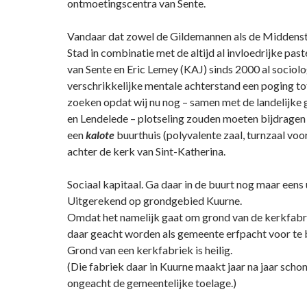
ontmoetingscentra van Sente.
Vandaar dat zowel de Gildemannen als de Middens
Stad in combinatie met de altijd al invloedrijke past
van Sente en Eric Lemey (KAJ) sinds 2000 al sociol
verschrikkelijke mentale achterstand een poging to
zoeken opdat wij nu nog – samen met de landelijk
en Lendelede – plotseling zouden moeten bijdragen
een
kalote
buurthuis (polyvalente zaal, turnzaal voo
achter de kerk van Sint-Katherina.
Sociaal kapitaal. Ga daar in de buurt nog maar eens u
Uitgerekend op grondgebied Kuurne.
Omdat het namelijk gaat om grond van de kerkfabr
daar geacht worden als gemeente erfpacht voor te 
Grond van een kerkfabriek is heilig.
(Die fabriek daar in Kuurne maakt jaar na jaar scho
ongeacht de gemeentelijke toelage.)