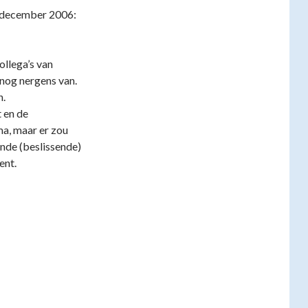
0 december 2006:
llega’s van
nog nergens van.
n.
 en de
ma, maar er zou
nde (beslissende)
ent.