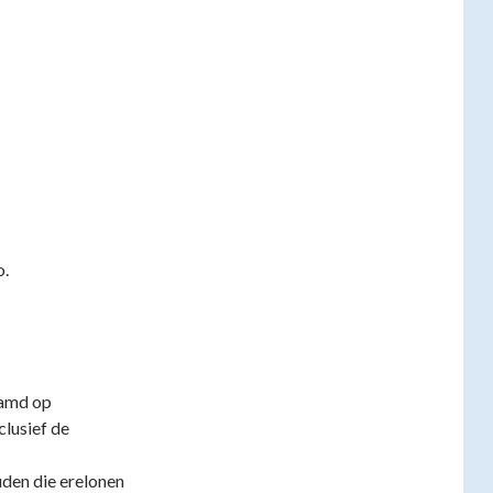
o.
aamd op
clusief de
uden die erelonen