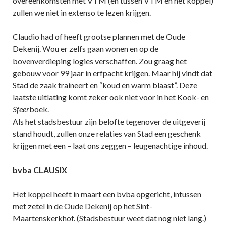
overeenkomsten met VTM (en tussen VTM en het koppel)
zullen we niet in extenso te lezen krijgen.
Claudio had of heeft grootse plannen met de Oude
Dekenij. Wou er zelfs gaan wonen en op de
bovenverdieping logies verschaffen. Zou graag het
gebouw voor 99 jaar in erfpacht krijgen. Maar hij vindt dat
Stad de zaak traineert en “koud en warm blaast”. Deze
laatste uitlating komt zeker ook niet voor in het Kook- en
Sfeer
boek.
Als het stadsbestuur zijn belofte tegenover de uitgeverij
stand houdt, zullen onze relaties van Stad een geschenk
krijgen met een – laat ons zeggen – leugenachtige inhoud.
bvba CLAUSIX
Het koppel heeft in maart een bvba opgericht, intussen
met zetel in de Oude Dekenij op het Sint-
Maartenskerkhof. (Stadsbestuur weet dat nog niet lang.)