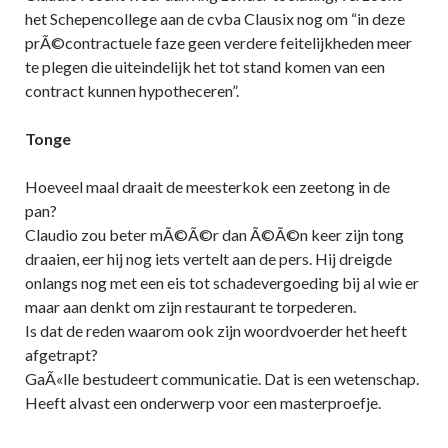
het Schepencollege aan de cvba Clausix nog om “in deze
prÃ©contractuele faze geen verdere feitelijkheden meer
te plegen die uiteindelijk het tot stand komen van een
contract kunnen hypotheceren”.
Tonge
Hoeveel maal draait de meesterkok een zeetong in de
pan?
Claudio zou beter mÃ©Ã©r dan Ã©Ã©n keer zijn tong
draaien, eer hij nog iets vertelt aan de pers. Hij dreigde
onlangs nog met een eis tot schadevergoeding bij al wie er
maar aan denkt om zijn restaurant te torpederen.
Is dat de reden waarom ook zijn woordvoerder het heeft
afgetrapt?
GaÃ«lle bestudeert communicatie. Dat is een wetenschap.
Heeft alvast een onderwerp voor een masterproefje.