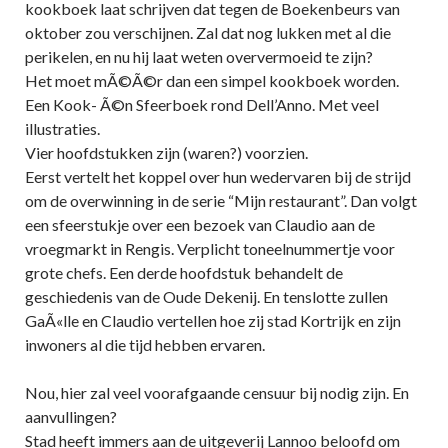
kookboek laat schrijven dat tegen de Boekenbeurs van
oktober zou verschijnen. Zal dat nog lukken met al die
perikelen, en nu hij laat weten oververmoeid te zijn?
Het moet mÃ©Ã©r dan een simpel kookboek worden.
Een Kook- Ã©n Sfeerboek rond Dell’Anno. Met veel
illustraties.
Vier hoofdstukken zijn (waren?) voorzien.
Eerst vertelt het koppel over hun wedervaren bij de strijd
om de overwinning in de serie “Mijn restaurant”. Dan volgt
een sfeerstukje over een bezoek van Claudio aan de
vroegmarkt in Rengis. Verplicht toneelnummertje voor
grote chefs. Een derde hoofdstuk behandelt de
geschiedenis van de Oude Dekenij. En tenslotte zullen
GaÃ«lle en Claudio vertellen hoe zij stad Kortrijk en zijn
inwoners al die tijd hebben ervaren.
Nou, hier zal veel voorafgaande censuur bij nodig zijn. En
aanvullingen?
Stad heeft immers aan de uitgeverij Lannoo beloofd om