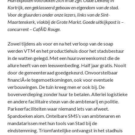
Hun exploten voltrokken zich in de zgn. Oude Dekenij in
Kortrijk, een geklasseerd gebouw en eigendom van de stad.
Voor de gluurders onder onze lezers, links van de Sint-
Maartenskerk, vlakbij de Grote Markt. Goede uitkijkpost is –
concurrent – CafÃ© Rouge.
Zowel tijdens als voor en na het verloop van de soap
werden VTM en het productiehuis door het stadsbestuur
in de watten gelegd. Met een huurovereenkomst die de
allure heeft van een leeuwenbeding. Half jaar gratis. Nooit
door de gemeenteraad goedgekeurd. Onvoorstelbaar
financiÃ«le tegemoetkomingen, ook voor eventuele
verbouwingen. De tuin kreeg men er ook bij. De
bovenverdieping zonder huur te betalen. Allerlei logistieke
en andere facilitaire steun van de ambtenarij en politie.
Parkeerfaciliteiten waar niemand iets van afweet.
Spandoeken alom. Ontelbare SMS’s van ambtenaren en
mandatarissen met hun tools van Stad bij de
eindstemming. Triomfantelijke ontvangst in het stadhuis