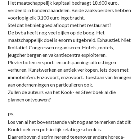
Het maatschappelijk kapitaal bedraagt 18.600 euro,
verdeeld in honderd aandelen. Beide zaakvoerders hebben
voorlopig elk 3.100 euro ingebracht.
Stel dat het niet goed afloopt met het restaurant?
De bvba heeft nog veel pijlen op de boog. Het
maatschappelijk doel is enorm uitgebreid. Exhaustief. Niet
limitatief. Congressen organiseren. Hotels, motels,
jeugdherbergen en vakantiecentra exploiteren.
Plezierboten en sport- en ontspanningsuitrustingen
verhuren. Kunstwerken en antiek verkopen. Iets doen met
immobiliÃ«n. Enzovoort, enzovoort. Toestaan van leningen
aan ondernemingen en particulieren ook.
Zullen de auteurs van het Kook- en Sfeerboek al die
plannen ontvouwen?
P.S.
Los van al het bovenstaande valt nog aan te merken dat dit
Kookboek een potsierlijk relatiegeschenk is.
Daarenboven discriminerend tegenover andere horeca-