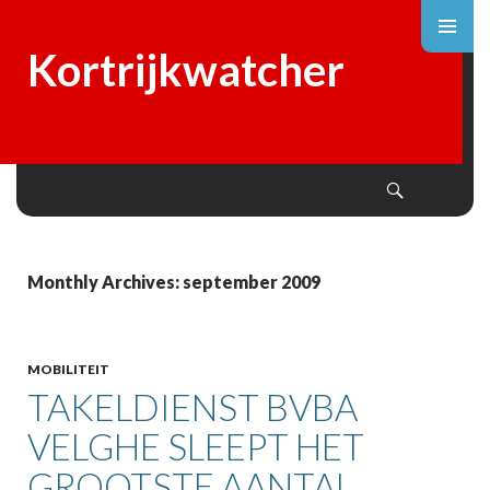
Kortrijkwatcher
Search
SKIP
TO
CONTENT
Monthly Archives: september 2009
MOBILITEIT
TAKELDIENST BVBA
VELGHE SLEEPT HET
GROOTSTE AANTAL