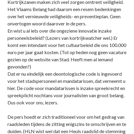
Kortrijkzanen maken zich veel zorgen omtrent veiligheid.
Het Vlaams Belang had daarom een resem bedenkingen
over het vernieuwde veiligheids- en preventieplan. Geen
onvertogen woord daarover in de pers.
En wist u al iets over die ongeziene innovatie inzake
personeelsbeleid? (Lezers van kortrijkwatcher wel.) Er
komt een intendant voor het cultuurbeleid die ons 100.000
euro per jaar gaat kosten. (Tot op heden nog geen vacature
gezien op de website van Stad. Heeft men al iemand
gevonden?)
Dat er nu eindelijk een deontologische code is ingevoerd
voor het stadspersoneel en mandatarissen, dat verneemt u
hier. De code voor mandatarissen is inzake spreekrecht en
spreekplicht nochtans voor journalisten van groot belang.
Dus ook voor ons, lezers.
De pers hoedt er zich traditioneel voor om het gedrag van
raadsleden tijdens de zitting enigszins te omschrijven en te
duiden. (HLN wist wel dat een Heuls raadslid de stemming