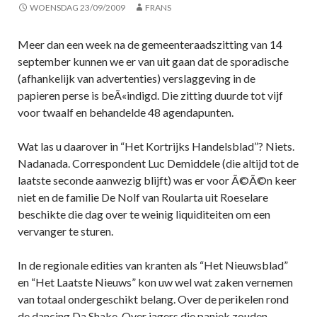
WOENSDAG 23/09/2009
FRANS
Meer dan een week na de gemeenteraadszitting van 14
september kunnen we er van uit gaan dat de sporadische
(afhankelijk van advertenties) verslaggeving in de
papieren perse is beÃ«indigd. Die zitting duurde tot vijf
voor twaalf en behandelde 48 agendapunten.
Wat las u daarover in “Het Kortrijks Handelsblad”? Niets.
Nadanada. Correspondent Luc Demiddele (die altijd tot de
laatste seconde aanwezig blijft) was er voor Ã©Ã©n keer
niet en de familie De Nolf van Roularta uit Roeselare
beschikte die dag over te weinig liquiditeiten om een
vervanger te sturen.
In de regionale edities van kranten als “Het Nieuwsblad”
en “Het Laatste Nieuws” kon uw wel wat zaken vernemen
van totaal ondergeschikt belang. Over de perikelen rond
de dancing Da Shake. Over jagers die paniek zouden