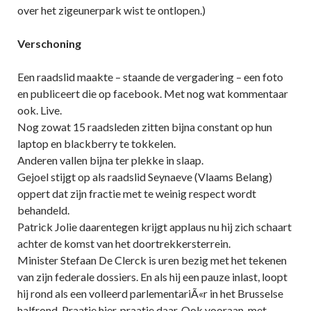
over het zigeunerpark wist te ontlopen.)
Verschoning
Een raadslid maakte – staande de vergadering – een foto
en publiceert die op facebook. Met nog wat kommentaar
ook. Live.
Nog zowat 15 raadsleden zitten bijna constant op hun
laptop en blackberry te tokkelen.
Anderen vallen bijna ter plekke in slaap.
Gejoel stijgt op als raadslid Seynaeve (Vlaams Belang)
oppert dat zijn fractie met te weinig respect wordt
behandeld.
Patrick Jolie daarentegen krijgt applaus nu hij zich schaart
achter de komst van het doortrekkersterrein.
Minister Stefaan De Clerck is uren bezig met het tekenen
van zijn federale dossiers. En als hij een pauze inlast, loopt
hij rond als een volleerd parlementariÃ«r in het Brusselse
halfrond. Praatje hier, praatje daar. Ook vooraan, met