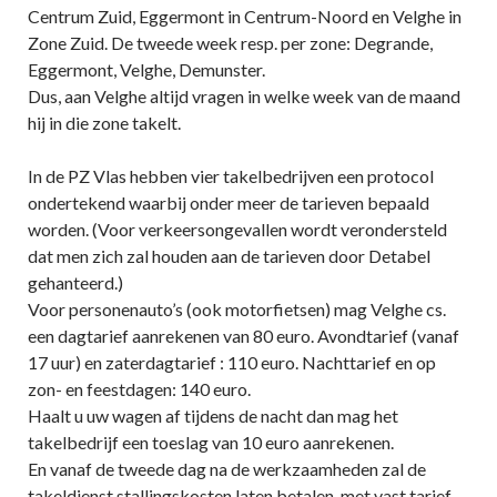
Centrum Zuid, Eggermont in Centrum-Noord en Velghe in
Zone Zuid. De tweede week resp. per zone: Degrande,
Eggermont, Velghe, Demunster.
Dus, aan Velghe altijd vragen in welke week van de maand
hij in die zone takelt.
In de PZ Vlas hebben vier takelbedrijven een protocol
ondertekend waarbij onder meer de tarieven bepaald
worden. (Voor verkeersongevallen wordt verondersteld
dat men zich zal houden aan de tarieven door Detabel
gehanteerd.)
Voor personenauto’s (ook motorfietsen) mag Velghe cs.
een dagtarief aanrekenen van 80 euro. Avondtarief (vanaf
17 uur) en zaterdagtarief : 110 euro. Nachttarief en op
zon- en feestdagen: 140 euro.
Haalt u uw wagen af tijdens de nacht dan mag het
takelbedrijf een toeslag van 10 euro aanrekenen.
En vanaf de tweede dag na de werkzaamheden zal de
takeldienst stallingskosten laten betalen, met vast tarief